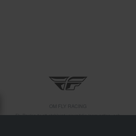
OM FLY RACING
Fly Racing är ett etablerat varumärke inom action- och
extremsport som erbjuder hjälmar, skor, kläder och
mycket mer för sporter som motocross, motorcykel,
snöskoter, BMX och vattensport. Fly Racing distribueras i