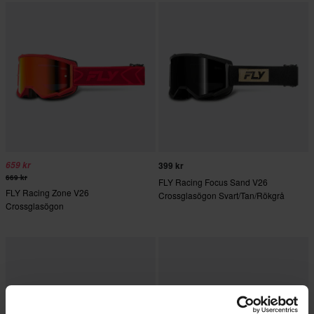
659 kr
399 kr
669 kr
FLY Racing Focus Sand V26
FLY Racing Zone V26
Crossglasögon Svart/Tan/Rökgrå
Crossglasögon
Röd/Karmosinröd/Rök