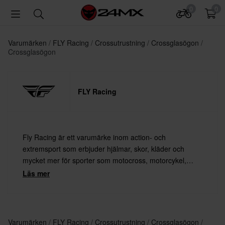
0
0
Varumärken
FLY Racing
Crossutrustning
Crossglasögon
Crossglasögon
FLY Racing
Fly Racing är ett varumärke inom action- och
extremsport som erbjuder hjälmar, skor, kläder och
mycket mer för sporter som motocross, motorcykel,
snöskoter, BMX och vattensport. Fly Racing är synonymt
Läs mer
med hög prestanda, maximal funktionalitet, god kvalitet
och unik design.
Varumärken
FLY Racing
Crossutrustning
Crossglasögon