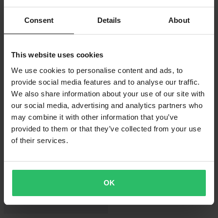
Consent
Details
About
This website uses cookies
369 kr
369 kr
We use cookies to personalise content and ads, to
FLY Racing Focus V26
FLY Racing Focus V26
Crossglasögon Röd/Svart/Klar
Crossglasögon Blå/Svart/Klar
provide social media features and to analyse our traffic.
We also share information about your use of our site with
our social media, advertising and analytics partners who
may combine it with other information that you’ve
provided to them or that they’ve collected from your use
of their services.
OK