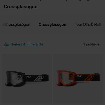
Crossglasögon
lla Crossglasögon
Crossglasögon
Tear-Offs & Roll-O
Sortera & Filtrera (0)
9 produkter