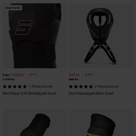
Superpris!
-41%
-24%
1 029 kr
339 kr
Från
1 749 kr
449 kr
1 Recensioner
2 Recensioner
Shot Race D30 Bröstskydd Svart
Shot Nackskydd Barn Svart