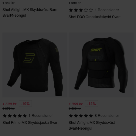
1 449 kr
1 099 kr
Shot Airlight MX Skyddsväst Barn
1 Recensioner
Svart/Neongul
Shot D3O Crossknäskydd Svart
-10%
-14%
1 699 kr
1 369 kr
1 879 kr
1 599 kr
1 Recensioner
8 Recensioner
Shot Prime MX Skyddsjacka Svart
Shot Airlight MX Skyddsväst
Svart/Neongul