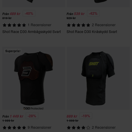
-40%
-42%
489 kr
539 kr
Från
Från
819 kr
929 kr
1 Recensioner
2 Recensioner
Shot Race D30 Armbågsskydd Svart
Shot Race D30 Knäskydd Svart
Superpris!
-28%
-19%
1 449 kr
889 kr
Från
1 999 kr
1 099 kr
9 Recensioner
2 Recensioner