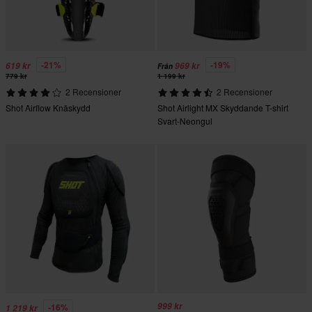
-21%
-19%
619 kr
969 kr
Från
779 kr
1 199 kr
2 Recensioner
2 Recensioner
Shot Airflow Knäskydd
Shot Airlight MX Skyddande T-shirt
Svart-Neongul
999 kr
-16%
1 219 kr