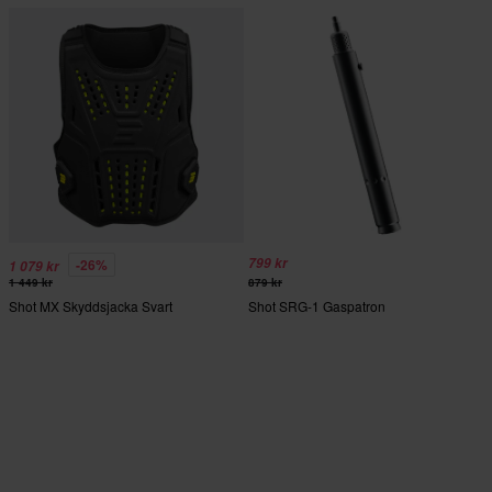
799 kr
-26%
1 079 kr
1 449 kr
879 kr
Shot MX Skyddsjacka Svart
Shot SRG-1 Gaspatron