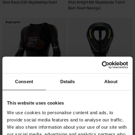
Shot Race D30 Skyddströja Svart
Shot Airlight MX Skyddande T-shirt
Barn Svart-Neongul
Superpris!
Consent
Details
About
409 kr
-42%
1 529 kr
2 649 kr
449 kr
5 Recensioner
6 Recensioner
This website uses cookies
Shot Race D30 Skyddsjacka Svart
Shot Nackskydd Svart
We use cookies to personalise content and ads, to
provide social media features and to analyse our traffic.
We also share information about your use of our site with
our social media, advertising and analytics partners who