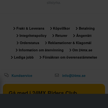
slitstyrka.
Frakt & Leverans
Köpvillkor
Betalning
Integritetspolicy
Returer
Ångerrätt
Orderstatus
Reklamationer & Klagomål
Information om återvinning
Om 24mx.se
Lediga jobb
Försäkran om överensstämmelse
Kundservice
info@24mx.se
Gå med i 24MX Riders Club
Lås upp exklusiva erbjudanden och bonusar med 24MX
Riders Club. Gå med nu och uppgradera din