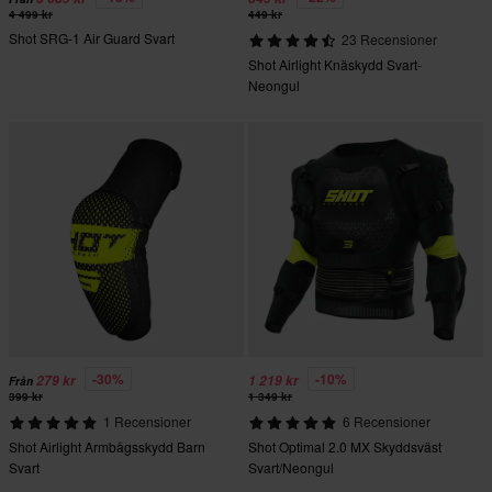
4 499 kr
449 kr
Shot SRG-1 Air Guard Svart
23 Recensioner
Shot Airlight Knäskydd Svart-
Neongul
-30%
-10%
279 kr
1 219 kr
Från
399 kr
1 349 kr
1 Recensioner
6 Recensioner
Shot Airlight Armbågsskydd Barn
Shot Optimal 2.0 MX Skyddsväst
Svart
Svart/Neongul