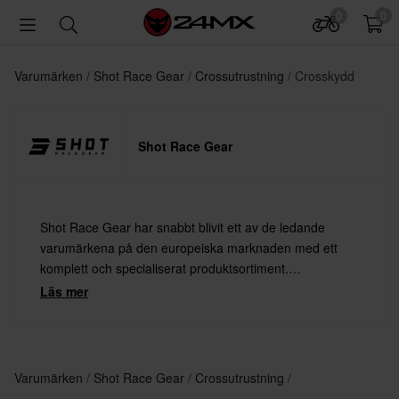
0
0
Varumärken
Shot Race Gear
Crossutrustning
Crosskydd
Shot Race Gear
Shot Race Gear har snabbt blivit ett av de ledande
varumärkena på den europeiska marknaden med ett
komplett och specialiserat produktsortiment.
Produkterna är utvecklade för att klara de högsta kraven
Läs mer
från förare som tävlar på världsnivå – med fullt fokus på
teknisk prestanda, komfort och slitstyrka.
Varumärken
Shot Race Gear
Crossutrustning