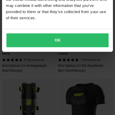
may combine it with other information that you’ve
provided to them or that they’ve collected from your use
of their services.
OK
319 kr
-19%
1 089 kr
349 kr
1 349 kr
6 Recensioner
1 Recensioner
Shot Optimal 2.0 Armbågsskydd
Shot Optimal 2.0 MX Skyddsväst
Svart-Neongul
Barn Svart/Neongul