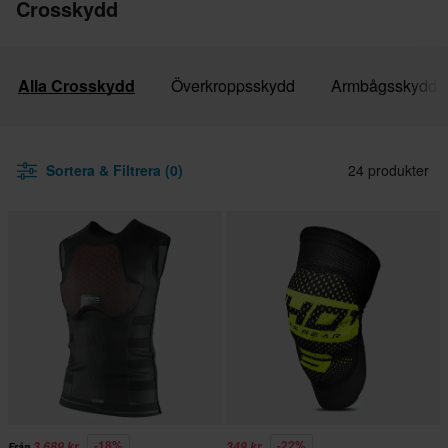
Crosskydd
Alla Crosskydd
Överkroppsskydd
Armbågsskydd
Sortera & Filtrera (0)
24 produkter
-18%
-22%
3 689 kr
349 kr
Från