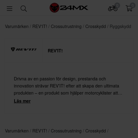
0
0
Varumärken
REV'IT!
Crossutrustning
Crosskydd
Ryggskydd
REV'IT!
Drivna av en passion för design, prestanda och
innovation strävar REV’IT! efter att skapa den ultimata
produkten – en produkt som hjälper motorcyklister att
leva ut sin passion, med både säkerhet och stil.
Läs mer
Varumärken
REV'IT!
Crossutrustning
Crosskydd