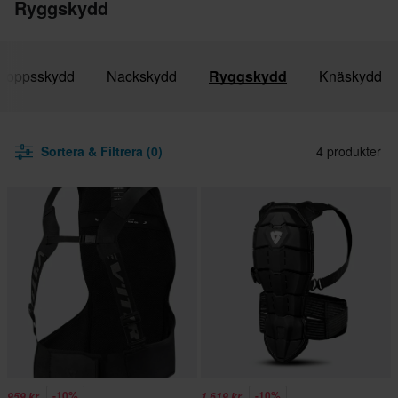
Ryggskydd
kroppsskydd
Nackskydd
Ryggskydd
Knäskydd
Sortera & Filtrera (0)
4 produkter
-10%
-10%
959 kr
1 619 kr