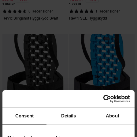
1 069 kr
1 799 kr
8 Recensioner
1 Recensioner
Rev'It! Slingshot Ryggskydd Svart
Rev'It! SEE Ryggskydd
1 919 kr
1 919 kr
REV'IT! Spina Ryggskydd Svart
REV'IT! Spina Ryggskydd Blå
Consent
Details
About