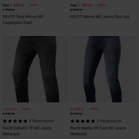
-20%
-20%
1 439 kr
1 799 kr
Från
Från
1 799 kr
2 249 kr
REV'IT! Terry Skinny MC-
REV'IT! Marley MC-Jeans Dam Grå
Cargobyxor Svart
-34%
-10%
1 819 kr
2 019 kr
2 749 kr
2 249 kr
5 Recensioner
2 Recensioner
Rev'It! Detroit 2 TF MC-Jeans
Rev'It! Marley SK Dam MC-Jeans
Mellangrå
Mellanblå