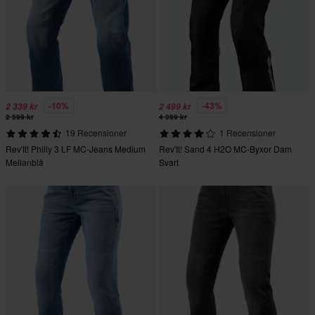
-10%
-43%
2 339 kr
2 499 kr
2 599 kr
4 399 kr
19 Recensioner
1 Recensioner
Rev'It! Philly 3 LF MC-Jeans Medium
Rev'It! Sand 4 H2O MC-Byxor Dam
Mellanblå
Svart