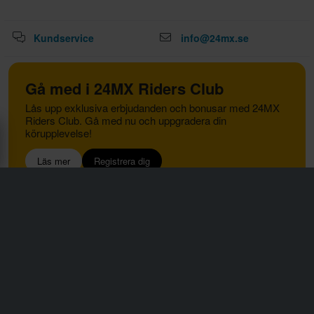
Kundservice
info@24mx.se
Gå med i 24MX Riders Club
Lås upp exklusiva erbjudanden och bonusar med 24MX
Riders Club. Gå med nu och uppgradera din
körupplevelse!
Läs mer
Registrera dig