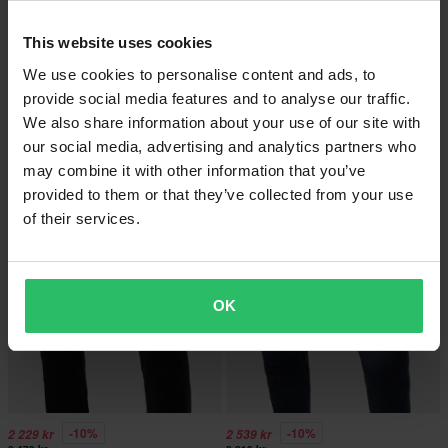
This website uses cookies
We use cookies to personalise content and ads, to
-10%
-10%
2 019 kr
2 029 kr
provide social media features and to analyse our traffic.
2 249 kr
2 249 kr
We also share information about your use of our site with
Rev’It! Carlin SK MC-Jeans Mörkblå
2 Recensioner
our social media, advertising and analytics partners who
Rev’It! Carlin SK MC-Jeans
Mellanblå
may combine it with other information that you’ve
provided to them or that they’ve collected from your use
of their services.
OK
-10%
-10%
2 229 kr
2 539 kr