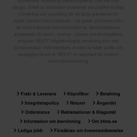
kombinerar avancerad säkerhetsteknik med samtida
design. Drivet av innovation investerar varumärket kraftigt
i forskning och utveckling för att tänja gränserna för
skydd, komfort och prestanda – på gatan, på banan och i
de mest krävande äventyrsmiljöerna. Med kollektioner
anpassade för sport-, touring-, urbana och terrängåkare
erbjuder REV'IT! högteknologisk utrustning som inte
kompromissar med estetiken. Använt av både proffs och
vardagliga förare är REV'IT! en standard för modern
motorcykelutrustning.
Frakt & Leverans
Köpvillkor
Betalning
Integritetspolicy
Returer
Ångerrätt
Orderstatus
Reklamationer & Klagomål
Information om återvinning
Om 24mx.se
Lediga jobb
Försäkran om överensstämmelse