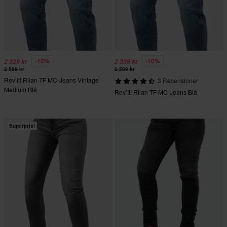
-10%
-10%
2 329 kr
2 339 kr
2 589 kr
2 589 kr
Rev’It! Rilan TF MC-Jeans Vintage
3 Recensioner
Medium Blå
Rev’It! Rilan TF MC-Jeans Blå
Superpris!