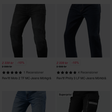
-10%
-10%
2 339 kr
2 339 kr
2 599 kr
2 599 kr
1 Recensioner
4 Recensioner
Rev'It! Moto 2 TF MC-Jeans Mörkgrå
Rev'It! Philly 3 LF MC-Jeans Mörkblå
Superpris!