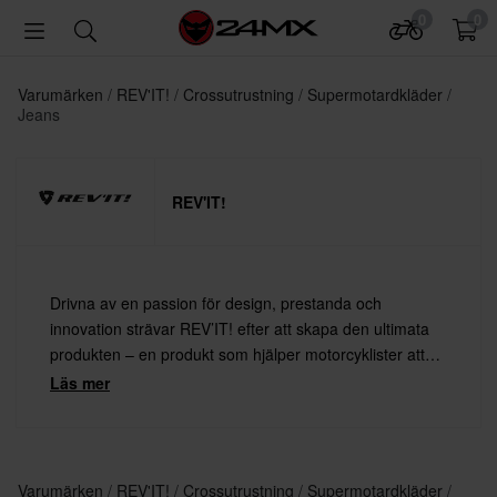
0
0
Varumärken
REV'IT!
Crossutrustning
Supermotardkläder
Jeans
REV'IT!
Drivna av en passion för design, prestanda och
innovation strävar REV’IT! efter att skapa den ultimata
produkten – en produkt som hjälper motorcyklister att
leva ut sin passion, med både säkerhet och stil.
Läs mer
Varumärken
REV'IT!
Crossutrustning
Supermotardkläder