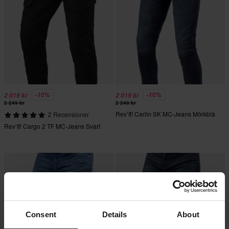
-10%
-10%
2 019 kr
2 019 kr
2 249 kr
2 249 kr
Rev’It! Carlin SK MC-Jeans Mörkblå
2 Recensioner
Rev’It! Cargo 2 TF MC-Jeans Svart
Consent
Details
About