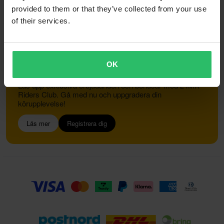
provided to them or that they’ve collected from your use
of their services.
Kundservice
info@24mx.se
OK
Gå med i 24MX Riders Club
Lås upp exklusiva erbjudanden och bonusar med 24MX
Riders Club. Gå med nu och uppgradera din
körupplevelse!
Läs mer
Registrera dig