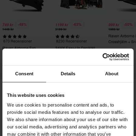
-48%
-63%
-50%
749 kr
1199 kr
999 kr
1449 kr
3199 kr
1999 kr
Raven Airborne
670 Recensioner
8230 Recensioner
Crosshjälm + Sn
Crossglasögon S
Raven Airborne Evo
24MX Easy-Up Depåtält
Crosshjälm
med väggar Svart
Consent
Details
About
This website uses cookies
Frakt & Leverans
Köpvillkor
Betalning
We use cookies to personalise content and ads, to
Integritetspolicy
Returer
Ångerrätt
provide social media features and to analyse our traffic.
Orderstatus
Reklamationer & Klagomål
We also share information about your use of our site with
Information om återvinning
Om 24mx.se
our social media, advertising and analytics partners who
may combine it with other information that you’ve
Lediga jobb
Försäkran om överensstämmelse