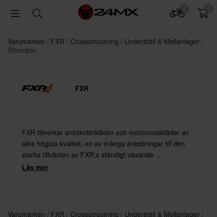
0
0
Varumärken
FXR
Crossutrustning
Underställ & Mellanlager
Strumpor
FXR
FXR tillverkar snöskoterkläder och motocrosskläder av
allra högsta kvalitet, en av många anledningar till den
starka tillväxten av FXR:s ständigt växande
produktsortiment. Varje år lanseras nya, godkända
Läs mer
produkter samtidigt som populära modeller
vidareutvecklas. De senaste åren har färgstarka plagg
dominerat marknaden kraftigt.
Varumärken
FXR
Crossutrustning
Underställ & Mellanlager