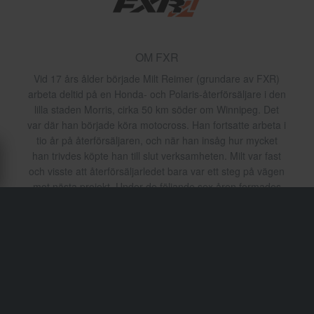
OM FXR
Vid 17 års ålder började Milt Reimer (grundare av FXR)
arbeta deltid på en Honda- och Polaris-återförsäljare i den
lilla staden Morris, cirka 50 km söder om Winnipeg. Det
var där han började köra motocross. Han fortsatte arbeta i
tio år på återförsäljaren, och när han insåg hur mycket
han trivdes köpte han till slut verksamheten. Milt var fast
och visste att återförsäljarledet bara var ett steg på vägen
mot nästa projekt. Under de följande sex åren formades
affärsplanen för ett klädmärke: FXR. Milt tyckte att ingen
tillverkade riktigt högkvalitativa skoterkläder, så han
började själv skissa på ett plagg som producerades i en
lokal fabrik. Verksamheten drevs inledningsvis från
källaren i hans hem. FXR fortsatte att växa och
expandera, och från och med 2005 lades huvuddelen av
produktionen utomlands. Det var Milts egen erfarenhet
från racing som låg till grund för produktutvecklingen –