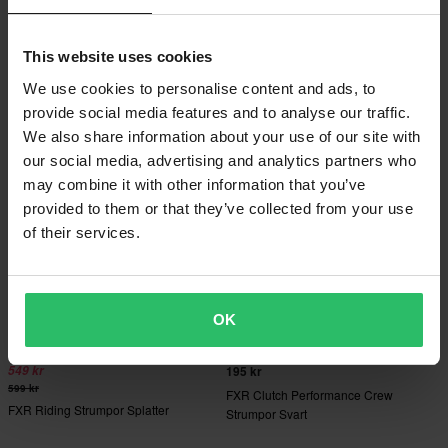
499 kr
499 kr
549 kr
549 kr
This website uses cookies
FXR Riding Sock Strumpor 26
FXR Riding Sock Strumpor 26
We use cookies to personalise content and ads, to
Midnattsblå/Vit
Svart/Vit
provide social media features and to analyse our traffic.
We also share information about your use of our site with
our social media, advertising and analytics partners who
may combine it with other information that you’ve
provided to them or that they’ve collected from your use
of their services.
OK
549 kr
195 kr
599 kr
FXR Clutch Performance Crew
FXR Riding Strumpor Splatter
Strumpor Svart