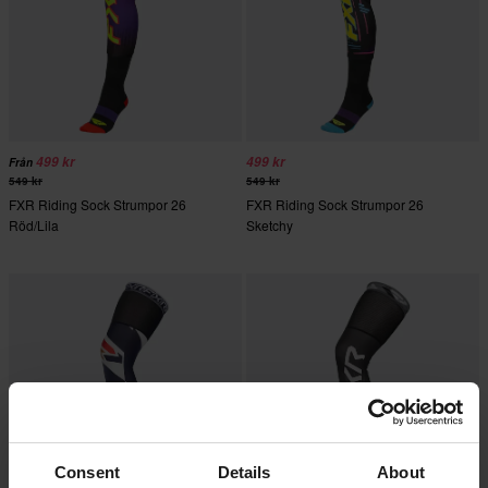
499 kr
499 kr
Från
549 kr
549 kr
FXR Riding Sock Strumpor 26
FXR Riding Sock Strumpor 26
Röd/Lila
Sketchy
Consent
Details
About