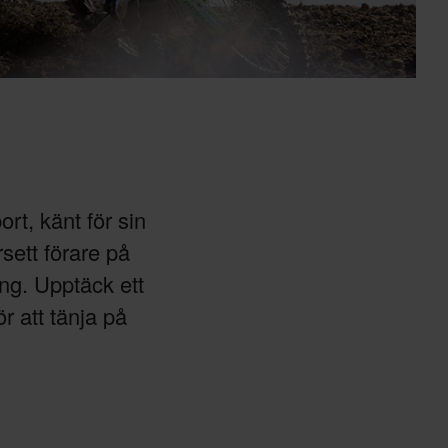
rt, känt för sin
rsett förare på
ng. Upptäck ett
r att tänja på