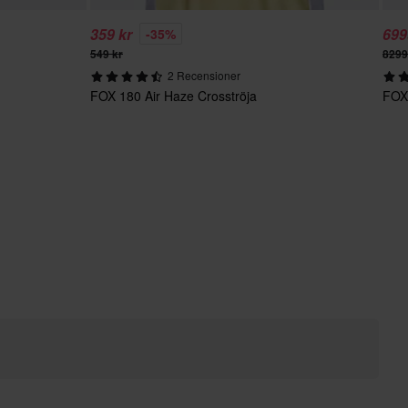
359 kr
699
-35%
549 kr
8299
2 Recensioner
FOX 180 Air Haze Crosströja
FOX 