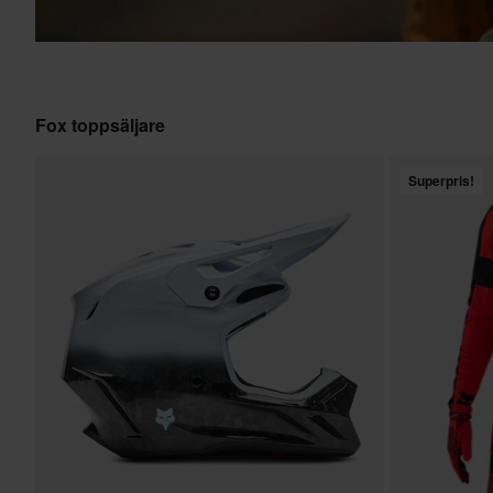
Fox toppsäljare
Superpris!