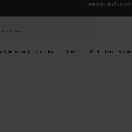
ONROAD - BESÖK
XLMO
ja & Smörjmedel
Crossdelar
Tillbehör
MTB
Livsstil & Out