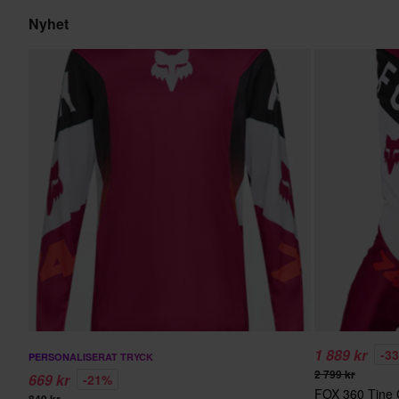
Nyhet
1 889 kr
-3
PERSONALISERAT TRYCK
2 799 kr
669 kr
-21%
FOX 360 Tine 