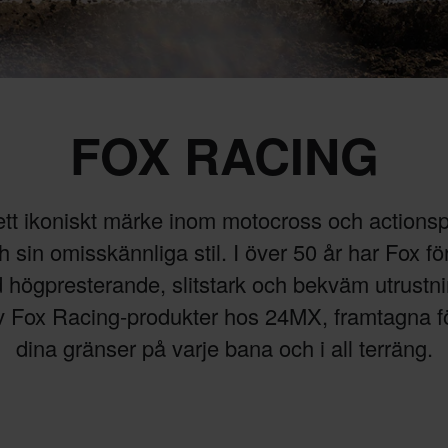
FOX RACING
tt ikoniskt märke inom motocross och actionspo
 sin omisskännliga stil. I över 50 år har Fox fö
d högpresterande, slitstark och bekväm utrustni
v Fox Racing-produkter hos 24MX, framtagna fö
dina gränser på varje bana och i all terräng.