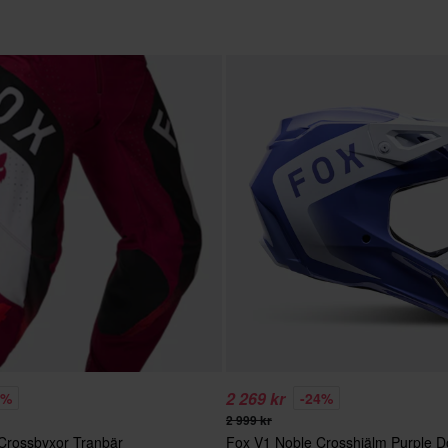
2 269 kr
3%
-24%
2 999 kr
Crossbyxor Tranbär
Fox V1 Noble Crosshjälm Purple 