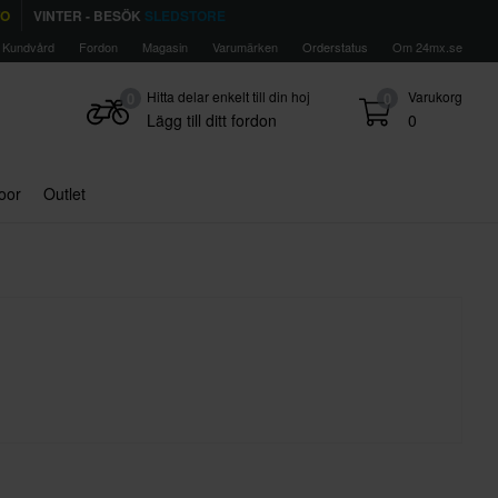
TO
VINTER - BESÖK
SLEDSTORE
Kundvård
Fordon
Magasin
Varumärken
Orderstatus
Om 24mx.se
Hitta delar enkelt till din hoj
Varukorg
0
0
Lägg till ditt fordon
0
door
Outlet