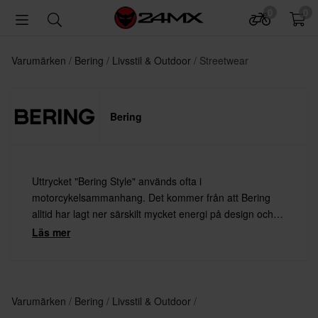
0
0
Varumärken
Bering
Livsstil & Outdoor
Streetwear
Bering
Uttrycket "Bering Style" används ofta i
motorcykelsammanhang. Det kommer från att Bering
alltid har lagt ner särskilt mycket energi på design och
kvalitet, för att ge motorcykelförarna snygga MC-kläder
Läs mer
att lita på.
Varumärken
Bering
Livsstil & Outdoor