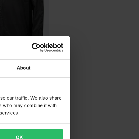
-14%
breaker All-Weather
acit
About
se our traffic. We also share
ers who may combine it with
 services.
OK