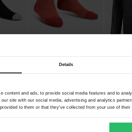
299 kr
899 kr
-14%
Från
Från
349 kr
1 049 kr
iXS 2.0 MTB-Strumpor
iXS Flow Wind
Mars/Mörkröd
Vindjacka Antr
Details
e content and ads, to provide social media features and to analy
1
 our site with our social media, advertising and analytics partn
Sida
av
1
 provided to them or that they’ve collected from your use of their