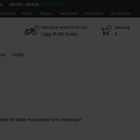
TO
VINTER - BESÖK
SLEDSTORE
Kundvård
Fordon
Magasin
Varumärken
Orderstatus
Om 24mx.se
Hitta delar enkelt till din hoj
Varukorg
0
0
Lägg till ditt fordon
0
door
Outlet
litet för både motorcyklar och crosshojar!