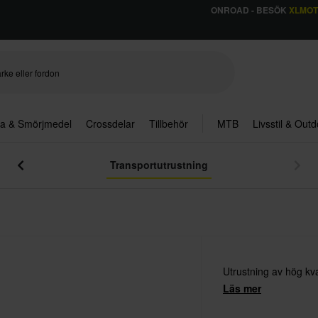
ONROAD - BESÖK
XLMO
ja & Smörjmedel
Crossdelar
Tillbehör
MTB
Livsstil & Out
Transportutrustning
Utrustning av hög kva
Läs mer