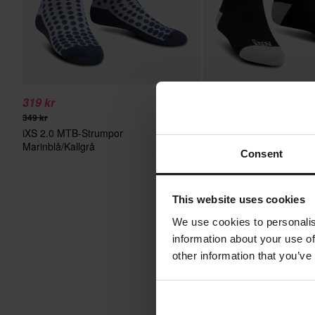
319 kr
299 kr
-14%
349 kr
349 kr
iXS 2.0 MTB-Strumpor
iXS 2.0 MTB-Strumpor
Marinblå/Kallgrå
Svart/Antracit
Consent
This website uses cookies
We use cookies to personalis
information about your use of
other information that you’ve