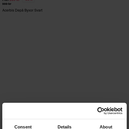
999 kr
Acerbis Depå Byxor Svart
Consent
Details
About