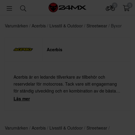
0
0
Varumärken
Acerbis
Livsstil & Outdoor
Streetwear
Byxor
Acerbis
Acerbis är en ledande tillverkare av tillbehör och
reservdelar för motocross. Tack vare sitt engagemang
för ständig utveckling och en kombination av de bästa
materialen med den senaste teknologin erbjuder Acerbis
Läs mer
alltid högsta kvalitet.
Varumärken
Acerbis
Livsstil & Outdoor
Streetwear