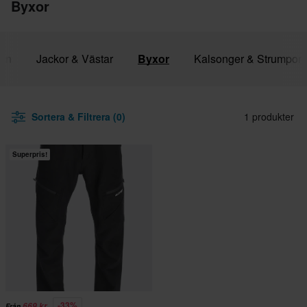
Byxor
nen
Jackor & Västar
Byxor
Kalsonger & Strumpor
Sortera & Filtrera (0)
1 produkter
Superpris!
-33%
669 kr
Från