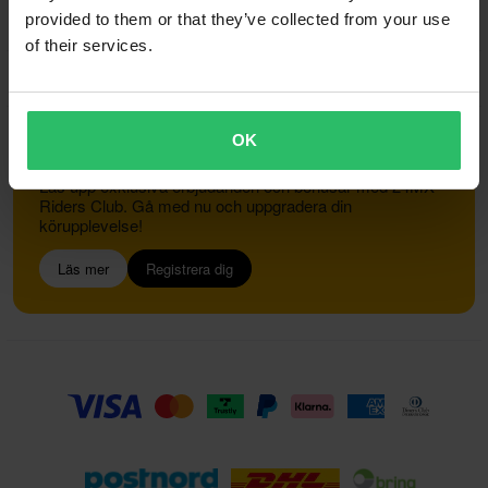
provided to them or that they’ve collected from your use
of their services.
Kundservice
info@24mx.se
OK
Gå med i 24MX Riders Club
Lås upp exklusiva erbjudanden och bonusar med 24MX
Riders Club. Gå med nu och uppgradera din
körupplevelse!
Läs mer
Registrera dig