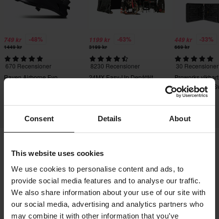
-48%
-63%
-33%
749 kr
1199 kr
449 kr
1449 kr
3199 kr
669 kr
670 Recensioner
8230 Recensioner
30 Recensioner
Raven Airborne Evo
24MX Easy-Up Depåtält
Proworks vikbart
Crosshjälm
med väggar Svart
180x70x74cm Sv
Consent
Details
About
This website uses cookies
Frakt & Leverans
Köpvillkor
Betalning
We use cookies to personalise content and ads, to
Integritetspolicy
Returer
Ångerrätt
provide social media features and to analyse our traffic.
Orderstatus
Reklamationer & Klagomål
We also share information about your use of our site with
Information om återvinning
Om 24mx.se
our social media, advertising and analytics partners who
may combine it with other information that you’ve
Lediga jobb
Försäkran om överensstämmelse