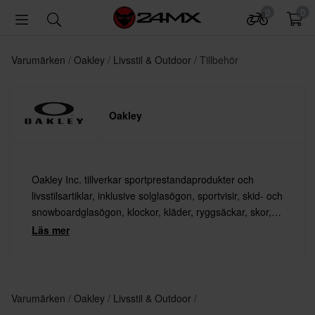
0
0
Varumärken
Oakley
Livsstil & Outdoor
Tillbehör
Oakley
Oakley Inc. tillverkar sportprestandaprodukter och
livsstilsartiklar, inklusive solglasögon, sportvisir, skid- och
snowboardglasögon, klockor, kläder, ryggsäckar, skor,
glasögonbågar och andra tillbehör.
Läs mer
Varumärken
Oakley
Livsstil & Outdoor