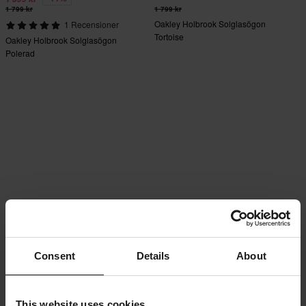
1 799 kr
1 799 kr
Oakley Holbrook Solglasögon
1 Recensioner
Tortoise
Oakley Holbrook Solglasögon
Polerad
Consent
Details
About
This website uses cookies