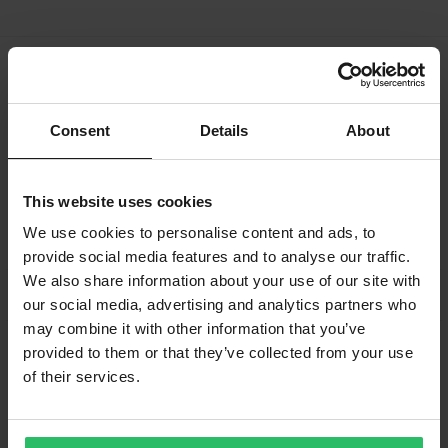
Frakt & Leverans
Köpvillkor
Betalning
Integritetspolicy
Returer
Ångerrätt
Consent
Details
About
Orderstatus
Reklamationer & Klagomål
Information om återvinning
Om 24mx.se
This website uses cookies
Lediga jobb
Försäkran om överensstämmelse
We use cookies to personalise content and ads, to
provide social media features and to analyse our traffic.
We also share information about your use of our site with
Kundservice
info@24mx.se
our social media, advertising and analytics partners who
may combine it with other information that you’ve
provided to them or that they’ve collected from your use
Gå med i 24MX Riders Club
of their services.
Lås upp exklusiva erbjudanden och bonusar med 24MX
Riders Club. Gå med nu och uppgradera din
körupplevelse!