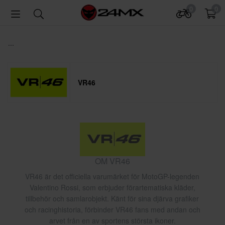
0
0
...
VR46
OM VR46
VR46 är det officiella varumärket för MotoGP-legenden
Valentino Rossi, som erbjuder förartematiska kläder,
tillbehör och samlarobjekt. Känt för sina djärva grafiker
och racinghistoria, förbinder VR46 fans med andan och
arvet från en av sportens största ikoner.