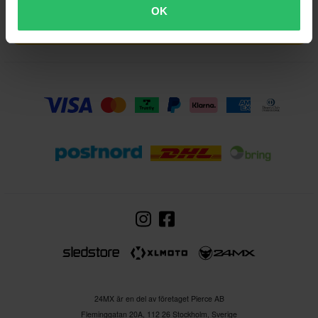
OK
Läs mer
Registrera dig
24MX är en del av företaget Pierce AB
Fleminggatan 20A, 112 26 Stockholm, Sverige