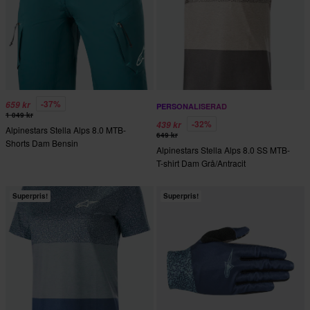
-37%
659 kr
PERSONALISERAD
1 049 kr
-32%
439 kr
Alpinestars Stella Alps 8.0 MTB-
649 kr
Shorts Dam Bensin
Alpinestars Stella Alps 8.0 SS MTB-
T-shirt Dam Grå/Antracit
Superpris!
Superpris!