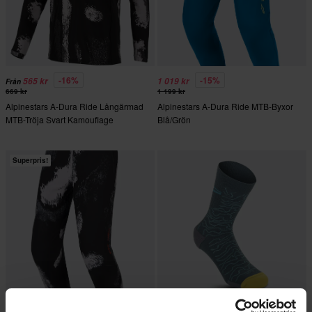
-16%
-15%
565 kr
1 019 kr
Från
669 kr
1 199 kr
Alpinestars A-Dura Ride Långärmad
Alpinestars A-Dura Ride MTB-Byxor
MTB-Tröja Svart Kamouflage
Blå/Grön
Superpris!