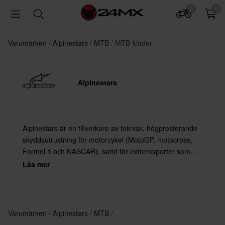
0
0
Varumärken
Alpinestars
MTB
MTB-kläder
Alpinestars
Alpinestars är en tillverkare av teknisk, högpresterande
skyddsutrustning för motorcykel (MotoGP, motocross,
Formel 1 och NASCAR), samt för extremsporter som
mountainbike och surfing.
Läs mer
Varumärken
Alpinestars
MTB