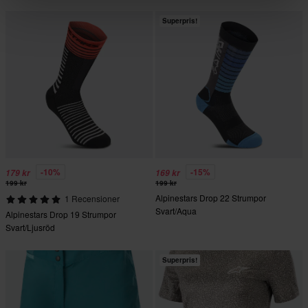
Superpris!
-10%
-15%
179 kr
169 kr
199 kr
199 kr
Alpinestars Drop 22 Strumpor
1 Recensioner
Svart/Aqua
Alpinestars Drop 19 Strumpor
Svart/Ljusröd
Superpris!