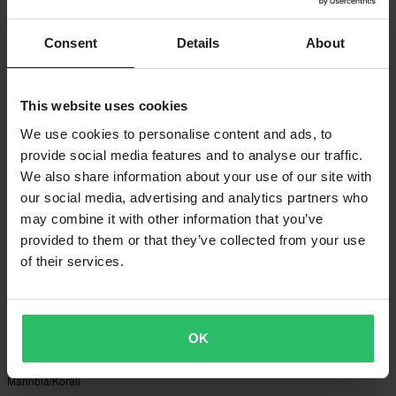
-15%
-20%
1 019 kr
119 kr
Från
1 199 kr
149 kr
Alpinestars A-Dura Ride MTB-Byxor
2 Recensioner
Consent
Details
About
Svart Kamouflage
Alpinestars Drop 15 Strumpor
Atlantic/Ceramic
This website uses cookies
Superpris!
We use cookies to personalise content and ads, to
provide social media features and to analyse our traffic.
We also share information about your use of our site with
our social media, advertising and analytics partners who
may combine it with other information that you’ve
provided to them or that they’ve collected from your use
of their services.
-20%
-15%
119 kr
169 kr
149 kr
199 kr
OK
Alpinestars Drop 19 Strumpor
1 Recensioner
Atlantic/Ceramic
Alpinestars Drop 15 Strumpor Mörk
Marinblå/Korall