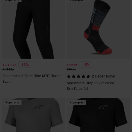
-15%
-15%
1 019 kr
169 kr
1 199 kr
199 kr
Alpinestars A-Dura Ride MTB-Byxor
2 Recensioner
Svart
Alpinestars Drop 22 Strumpor
Svart/Ljusröd
Superpris!
Superpris!