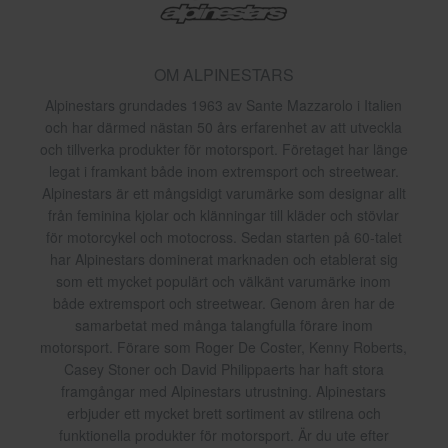
OM ALPINESTARS
Alpinestars grundades 1963 av Sante Mazzarolo i Italien
och har därmed nästan 50 års erfarenhet av att utveckla
och tillverka produkter för motorsport. Företaget har länge
legat i framkant både inom extremsport och streetwear.
Alpinestars är ett mångsidigt varumärke som designar allt
från feminina kjolar och klänningar till kläder och stövlar
för motorcykel och motocross. Sedan starten på 60-talet
har Alpinestars dominerat marknaden och etablerat sig
som ett mycket populärt och välkänt varumärke inom
både extremsport och streetwear. Genom åren har de
samarbetat med många talangfulla förare inom
motorsport. Förare som Roger De Coster, Kenny Roberts,
Casey Stoner och David Philippaerts har haft stora
framgångar med Alpinestars utrustning. Alpinestars
erbjuder ett mycket brett sortiment av stilrena och
funktionella produkter för motorsport. Är du ute efter