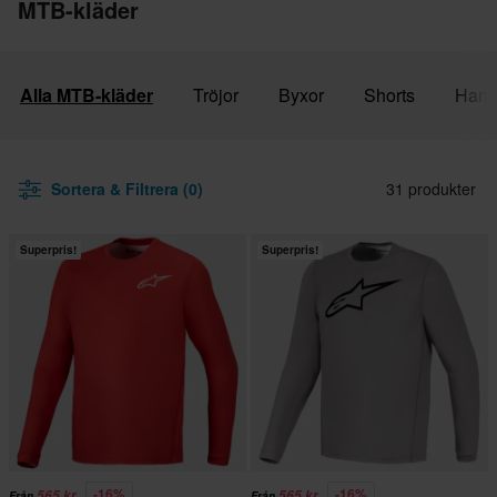
MTB-kläder
Alla MTB-kläder
Tröjor
Byxor
Shorts
Hand
Sortera & Filtrera (0)
31 produkter
Superpris!
Superpris!
-16%
-16%
565 kr
565 kr
Från
Från