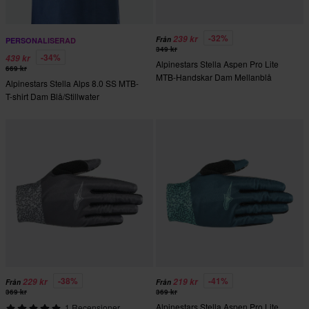
-32%
239 kr
Från
PERSONALISERAD
349 kr
-34%
439 kr
Alpinestars Stella Aspen Pro Lite
669 kr
MTB-Handskar Dam Mellanblå
Alpinestars Stella Alps 8.0 SS MTB-
T-shirt Dam Blå/Stillwater
-38%
-41%
229 kr
219 kr
Från
Från
369 kr
369 kr
Alpinestars Stella Aspen Pro Lite
1 Recensioner