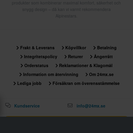
produkter som kombinerar maximal komfort, säkerhet och
snygg design – då kan vi varmt rekommendera
Alpinestars.
Frakt & Leverans
Köpvillkor
Betalning
Integritetspolicy
Returer
Ångerrätt
Orderstatus
Reklamationer & Klagomål
Information om återvinning
Om 24mx.se
Lediga jobb
Försäkran om överensstämmelse
Kundservice
info@24mx.se
Gå med i 24MX Riders Club