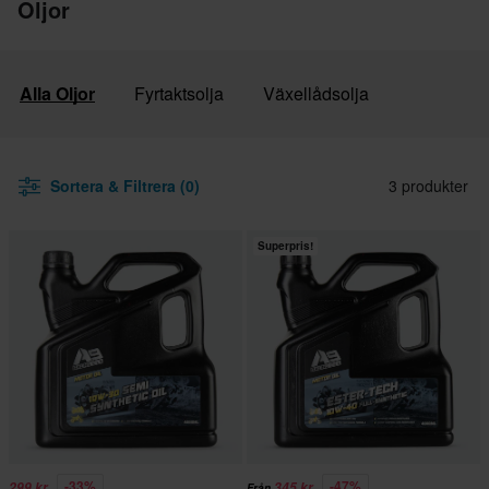
Oljor
Alla Oljor
Fyrtaktsolja
Växellådsolja
Sortera & Filtrera (0)
3 produkter
Superpris!
-33%
-47%
299 kr
345 kr
Från