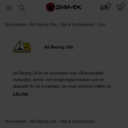
0
0
Varumärken
A9 Racing Oils
Olja & Smörjmedel
Oljor
A9 Racing Oils
A9 Racing Oil är ett varumärke som tillhandahåller
motoroljor, smörj- och rengöringsprodukter som är
skapade för att användas i de mest extrema miljöer som
motorer och din hoj kan utsättas för
Läs mer
Varumärken
A9 Racing Oils
Olja & Smörjmedel