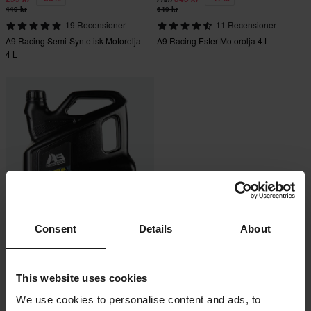
449 kr
649 kr
19 Recensioner
11 Recensioner
A9 Racing Semi-Syntetisk Motorolja
A9 Racing Ester Motorolja 4 L
4 L
Consent
Details
About
-40%
269 kr
449 kr
28 Recensioner
This website uses cookies
Växellådsolja A9 Racing Gearbox
Oil Delsyntetisk 75W-140 4L
We use cookies to personalise content and ads, to