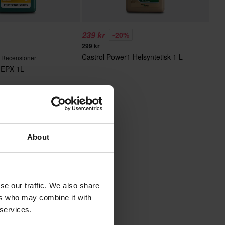
239 kr
-20%
299 kr
Castrol Power1 Helsyntetisk 1 L
 Recensioner
 EPX 1L
About
se our traffic. We also share
ers who may combine it with
 services.