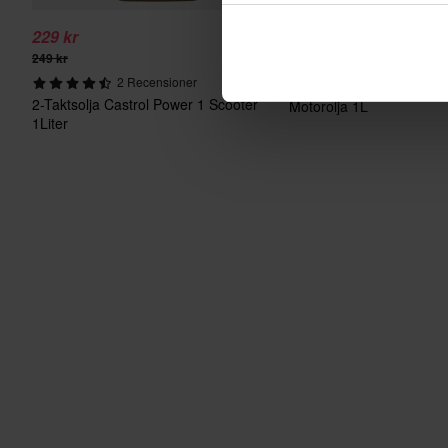
229 kr
179 kr
249 kr
3 Recensione
2 Recensioner
Castrol Power1 4T 20W
2-Taktsolja Castrol Power 1 Scooter
Motorolja 1L
1Liter