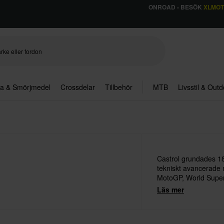
ONROAD - BESÖK
XLMO
ja & Smörjmedel
Crossdelar
Tillbehör
MTB
Livsstil & Out
Castrol grundades 
tekniskt avancerade m
MotoGP, World Supe
Läs mer