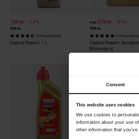
199 kr
579 kr
-13%
-21%
Från
229 kr
729 kr
3 Recensioner
6 Recension
Castrol Power1 1 L
Castrol Power1 Semisynt
Motorolja 4L
Consent
This website uses cookies
We use cookies to personalis
information about your use of
other information that you’ve