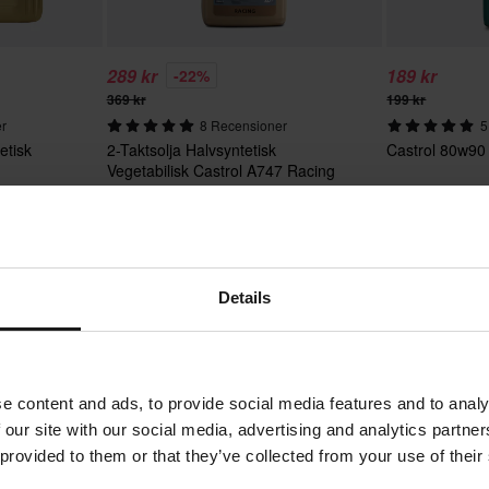
289 kr
189 kr
-22%
369 kr
199 kr
er
8 Recensioner
5
etisk
2-Taktsolja Halvsyntetisk
Castrol 80w90
Vegetabilisk Castrol A747 Racing
1L
Details
e content and ads, to provide social media features and to analy
 our site with our social media, advertising and analytics partn
 provided to them or that they’ve collected from your use of their