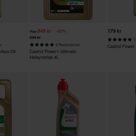
649 kr
179 kr
-32%
Från
949 kr
1
er
3 Recensioner
Castrol Power
rbox Oil
Castrol Power1 Ultimate
Helsyntetisk 4L