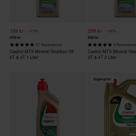
159 kr
299 kr
-11%
-16%
179 kr
358 kr
37 Recensioner
6 Recension
Castrol MTX Mineral Gearbox Oil
Castrol MTX Mineral Gea
2T & 4T 1 Liter
2T & 4T 2 Liter
Superpris!