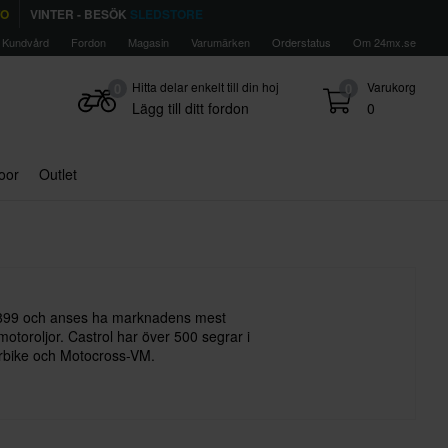
TO
VINTER - BESÖK
SLEDSTORE
Kundvård
Fordon
Magasin
Varumärken
Orderstatus
Om 24mx.se
Hitta delar enkelt till din hoj
Varukorg
0
0
Lägg till ditt fordon
0
door
Outlet
1899 och anses ha marknadens mest
otoroljor. Castrol har över 500 segrar i
rbike och Motocross-VM.