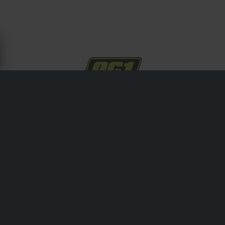
OM OC1
OC1 tillhandahåller rengöringslösningar av professionell
kvalitet för motorcykelunderhåll, inklusive motorcykeltvätt,
kedjerengöring och detaljrengöringssprayer. Deras
formler är utformade för att vara tuffa mot smuts men
säkra för ytor, perfekta för både hemanvändare och
verkstadsproffs.
Frakt & Leverans
Köpvillkor
Betalning