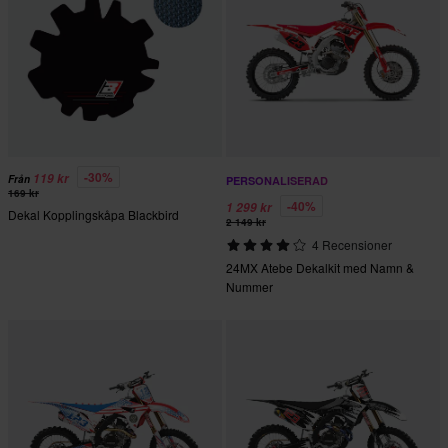
-30%
119 kr
Från
PERSONALISERAD
169 kr
-40%
1 299 kr
Dekal Kopplingskåpa Blackbird
2 149 kr
4 Recensioner
24MX Atebe Dekalkit med Namn &
Nummer