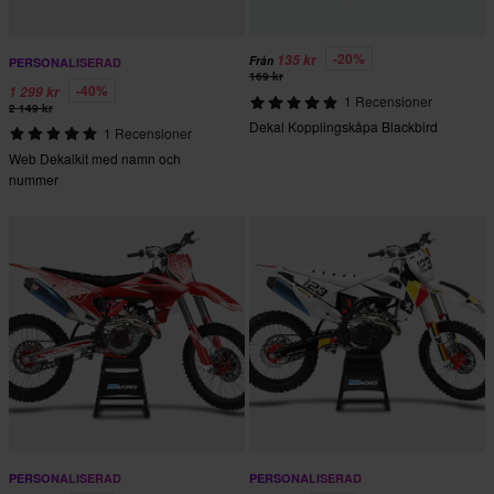
-20%
135 kr
Från
PERSONALISERAD
169 kr
-40%
1 299 kr
1 Recensioner
2 149 kr
Dekal Kopplingskåpa Blackbird
1 Recensioner
Web Dekalkit med namn och
nummer
PERSONALISERAD
PERSONALISERAD