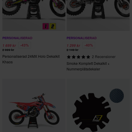
PERSONALISERAD
PERSONALISERAD
-43%
-40%
1 699 kr
1 299 kr
2 999 kr
2 149 kr
Personaliserad 24MX Holo Dekalkit
2 Recensioner
Khaos
Smoke Komplett Dekalkit +
Nummerplåtsdekaler