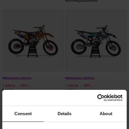
Nummerplåtsdekaler
PERSONALISERAD
PERSONALISERAD
-40%
-40%
1 299 kr
1 299 kr
2 149 kr
2 149 kr
1 Recensioner
9 Recensioner
Komplett MUD Dekalkit och
Komplett PRO KIT Dekalkit och
Nummerplåtsdekaler
Nummerplåtsdekaler
Consent
Details
About