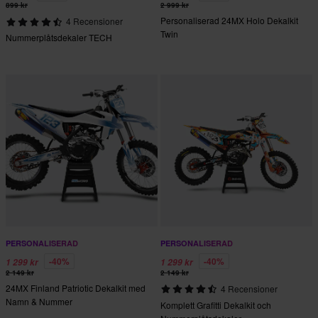
899 kr
2 999 kr
Personaliserad 24MX Holo Dekalkit
4 Recensioner
Twin
Nummerplåtsdekaler TECH
PERSONALISERAD
PERSONALISERAD
-40%
-40%
1 299 kr
1 299 kr
2 149 kr
2 149 kr
24MX Finland Patriotic Dekalkit med
4 Recensioner
Namn & Nummer
Komplett Grafitti Dekalkit och