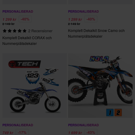
PERSONALISERAD
PERSONALISERAD
-40%
-40%
1 299 kr
1 299 kr
2 149 kr
2 149 kr
Komplett Dekalkit Snow Camo och
2 Recensioner
Nummerplåtsdekaler
Komplett Dekalkit CORAX och
Nummerplåtsdekaler
PERSONALISERAD
PERSONALISERAD
-17%
-43%
749 kr
1 699 kr