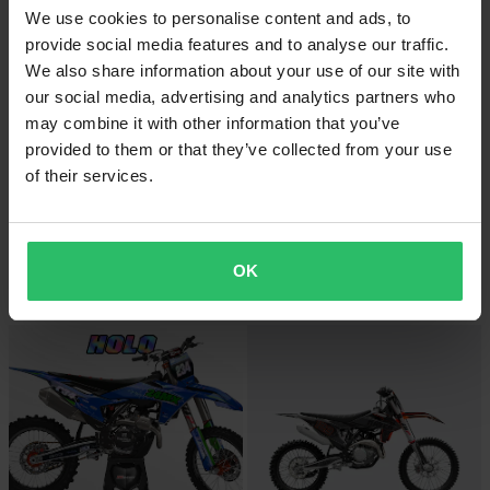
We use cookies to personalise content and ads, to
provide social media features and to analyse our traffic.
We also share information about your use of our site with
our social media, advertising and analytics partners who
may combine it with other information that you’ve
provided to them or that they’ve collected from your use
PERSONALISERAD
PERSONALISERAD
of their services.
-40%
-40%
1 299 kr
1 299 kr
2 149 kr
2 149 kr
Komplett Dekalkit Snow Camo och
9 Recensioner
Nummerplåtsdekaler
Komplett PRO KIT Dekalkit och
OK
Nummerplåtsdekaler