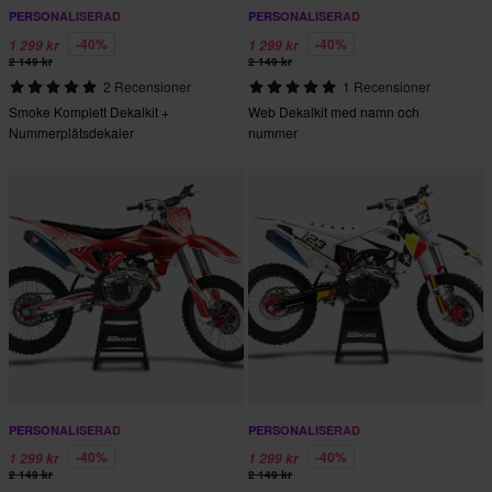
PERSONALISERAD
PERSONALISERAD
-40%
-40%
1 299 kr
1 299 kr
2 149 kr
2 149 kr
2 Recensioner
1 Recensioner
Smoke Komplett Dekalkit +
Web Dekalkit med namn och
Nummerplåtsdekaler
nummer
PERSONALISERAD
PERSONALISERAD
-40%
-40%
1 299 kr
1 299 kr
2 149 kr
2 149 kr