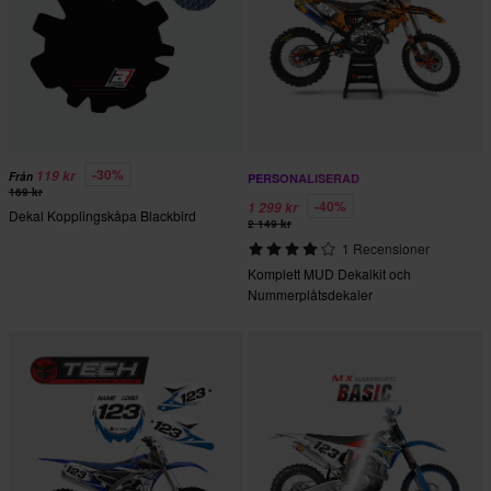
-30%
119 kr
Från
PERSONALISERAD
169 kr
-40%
1 299 kr
Dekal Kopplingskåpa Blackbird
2 149 kr
1 Recensioner
Komplett MUD Dekalkit och
Nummerplåtsdekaler