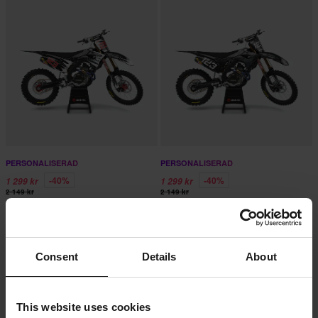
PERSONALISERAD
PERSONALISERAD
-40%
-40%
1 299 kr
1 299 kr
2 149 kr
2 149 kr
1 Recensioner
2 Recensioner
Dark Web Dekalkit med namn och
Komplett Dekalkit CORAX och
nummer
Nummerplåtsdekaler
Consent
Details
About
This website uses cookies