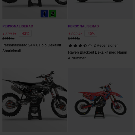
PERSONALISERAD
PERSONALISERAD
-43%
-40%
1 699 kr
1 299 kr
2 999 kr
2 149 kr
Personaliserad 24MX Holo Dekalkit
2 Recensioner
Shortcircuit
Raven Blackout Dekalkit med Namn
& Nummer