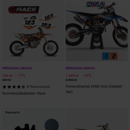
PERSONALISERAD
PERSONALISERAD
-17%
-43%
749 kr
1 699 kr
899 kr
2 999 kr
Personaliserad 24MX Holo Dekalkit
8 Recensioner
Twin
Nummerplåtsdekaler: Race
Superpris!