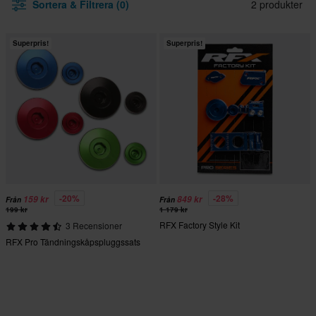
Sortera & Filtrera (0)
2 produkter
Superpris!
Superpris!
-20%
-28%
159 kr
849 kr
Från
Från
199 kr
1 179 kr
RFX Factory Style Kit
3 Recensioner
RFX Pro Tändningskåpspluggssats