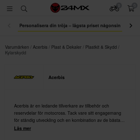
0
0
Personalisera din tröja – lägsta priset någonsin
Varumärken
Acerbis
Plast & Dekaler
Plastkit & Skydd
Kylarskydd
Acerbis
Acerbis är en ledande tillverkare av tillbehör och
reservdelar för motocross. Tack vare sitt engagemang
för ständig utveckling och en kombination av de bästa
materialen med den senaste teknologin erbjuder Acerbis
Läs mer
alltid högsta kvalitet.