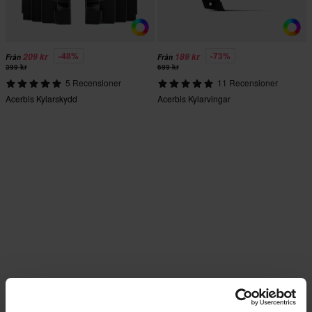
-48%
-73%
209 kr
189 kr
Från
Från
399 kr
699 kr
5 Recensioner
11 Recensioner
Acerbis Kylarskydd
Acerbis Kylarvingar