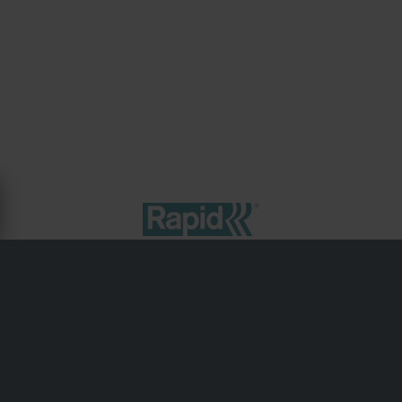
OM RAPID
Rapid är känt för sina robusta häftapparater, nitpistolar
och andra fästverktyg som vanligtvis används inom
underhåll, klädsel och verkstadsmiljöer. Rapid-verktyg är
pålitliga och användarvänliga och utgör en grundpelare
både i industriella miljöer och hemmagarage.