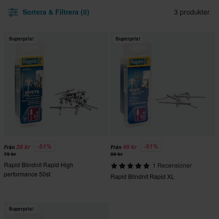
Sortera & Filtrera (0)
3 produkter
Superpris!
Superpris!
-51%
-51%
39 kr
49 kr
Från
Från
79 kr
99 kr
Rapid Blindnit Rapid High
1 Recensioner
performance 50st
Rapid Blindnit Rapid XL
Superpris!