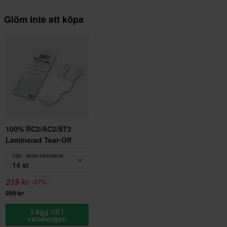
Glöm inte att köpa
100% RC2/AC2/ST2
Laminerad Tear-Off
Välj - Antal inkluderat
14 st
219 kr
-27%
299 kr
Lägg till i
varukorgen