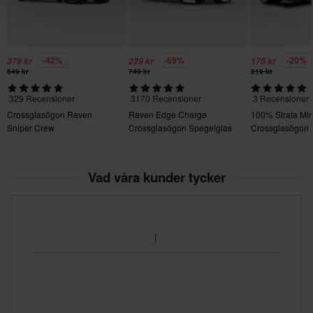
-42%
-69%
-20%
379 kr
229 kr
175 kr
649 kr
749 kr
219 kr
329 Recensioner
3170 Recensioner
3 Recensioner
Crossglasögon Raven
Raven Edge Charge
100% Strata Min
Sniper Crew
Crossglasögon Spegelglas
Crossglasögon 
Lins
Vad våra kunder tycker