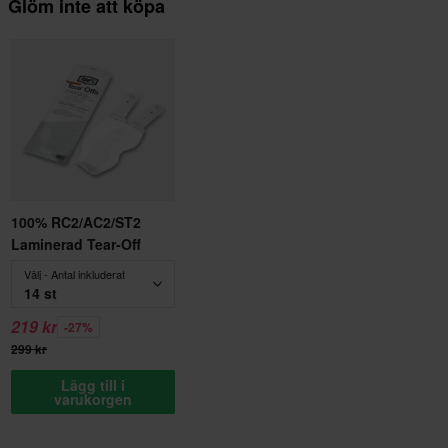
Glöm inte att köpa
100% RC2/AC2/ST2
Laminerad Tear-Off
Välj - Antal inkluderat
14 st
219 kr
-27%
299 kr
Lägg till i
varukorgen