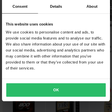
Fri frakt över 1500kr*
Consent
Details
About
Visa alla våra produkter från A9 Racing Oils
Frakt från 39kr för beställningar under 1500kr. Fraktkostnaden är
Volym: 1L
baserad på beställningens vikt. Du ser din kostnad i kassan
innan du slutför din beställning. *Fri frakt gäller ej för stora och
This website uses cookies
Oljan uppfyller API TC / JASO FB FC specifikationer.
tunga produkter. Se vår
Kundvård-sida
för mer information.
We use cookies to personalise content and ads, to
-63%
-48%
-50%
1199 kr
749 kr
999 kr
provide social media features and to analyse our traffic.
Skicka
60 dagars returrätt*
3199 kr
1449 kr
1999 kr
We also share information about your use of our site with
Raven Airborne
Du har rätt att returnera din beställning inom 60 dagar.
our social media, advertising and analytics partners who
8230 Recensioner
670 Recensioner
Crosshjälm + S
Returavgifter tillkommer. *Rätten att returnera gäller inte för
Crossglasögon 
may combine it with other information that you’ve
24MX Easy-Up Depåtält
Raven Airborne Evo
produkter som är personaliserade eller tillverkade på beställning.
med väggar Svart
Crosshjälm
provided to them or that they’ve collected from your use
Se vår
Kundvård-sida
för mer information och villkor.
of their services.
Du kanske också gillar
OK