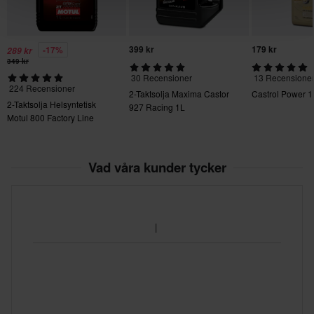
399 kr
179 kr
-17%
289 kr
349 kr
30 Recensioner
13 Recensione
224 Recensioner
2-Taktsolja Maxima Castor
Castrol Power 1
2-Taktsolja Helsyntetisk
927 Racing 1L
Motul 800 Factory Line
Offroad 1L
Vad våra kunder tycker