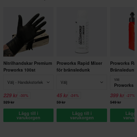
Nitrilhandskar Premium
Proworks Rapid Mixer
Proworks Ra
Proworks 100st
för bränsledunk
Bränsledunk
Välj
Välj - Handskstorlek
Välj
229 kr
45 kr
399 kr
-30%
-24%
-27%
329 kr
59 kr
549 kr
Lägg till i
Lägg till i
Lägg t
varukorgen
varukorgen
varuk