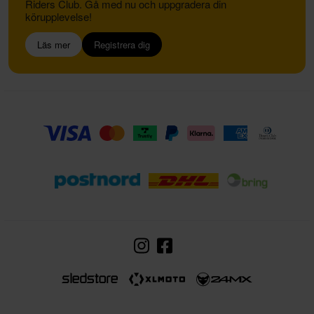
Riders Club. Gå med nu och uppgradera din
körupplevelse!
Läs mer
Registrera dig