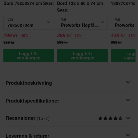
Bord 76x50x74 cm Svart
Bord 122 x 60 x 74 cm
180x70x74cm
Svart
Välj
Välj
Välj
76x50x70cm
Proworks Hopfällbart Bord 122 x 60 x 74 cm Svart
199 kr
399 kr
449 kr
-40%
-33%
-33%
329 kr
599 kr
669 kr
Lägg till i
Lägg till i
Lägg t
varukorgen
varukorgen
varuk
Produktbeskrivning
Campingstolen från 24MX ger dig en trevlig och bekväm viloplats
Produktspecifikationer
vart du än går. Använd den på banan, på campingutflykter eller
ställ upp den på gräsmattan och sitt där hela dagen i full komfort
Recensioner
(1577)
Varumärke
med din favoritdryck inom räckhåll!
24MX
Leverans & returer