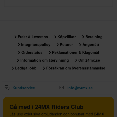
Frakt & Leverans
Köpvillkor
Betalning
Integritetspolicy
Returer
Ångerrätt
Orderstatus
Reklamationer & Klagomål
Information om återvinning
Om 24mx.se
Lediga jobb
Försäkran om överensstämmelse
Kundservice
info@24mx.se
Gå med i 24MX Riders Club
Lås upp exklusiva erbjudanden och bonusar med 24MX