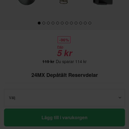
-96%
Från
5 kr
119 kr
Du sparar 114 kr
24MX Depåtält Reservdelar
Välj
Lägg till i varukorgen