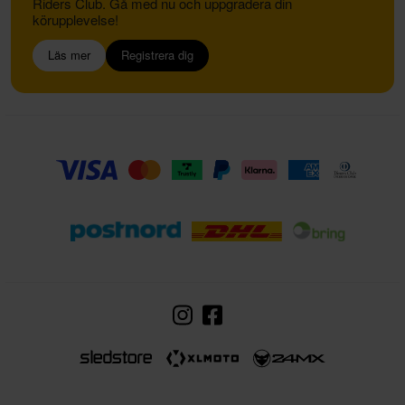
Riders Club. Gå med nu och uppgradera din
körupplevelse!
Läs mer
Registrera dig