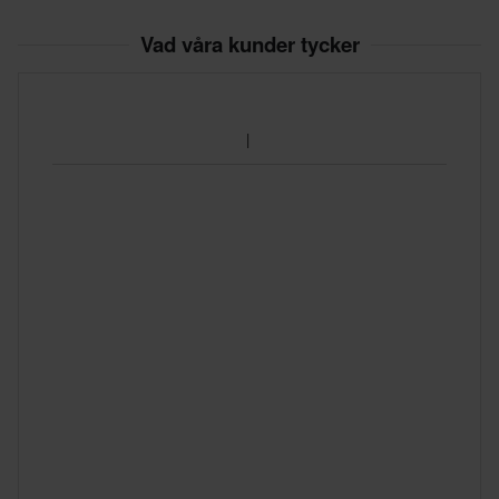
• Perfekt passform för ett 24MX-/XLMOTO-depåtält
Vad våra kunder tycker
• Extra fack för tältväggar
• Skjutreglagen på baksidan skyddar och förenklar tältets
lastning
• Mått: B 28,5 cm x H 34,5 cm x L 170 cm