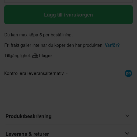
Lägg till i varukorgen
Du kan max köpa 5 per beställning.
Fri frakt gäller inte när du köper den här produkten.
Varför?
Tillgänglighet:
I lager
Produktbeskrivning
24MX Easy-Up Depåtält med Väggar Svart
Leverans & returer