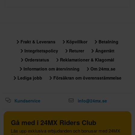
Frakt & Leverans
Köpvillkor
Betalning
Integritetspolicy
Returer
Ångerrätt
Orderstatus
Reklamationer & Klagomål
Information om återvinning
Om 24mx.se
Lediga jobb
Försäkran om överensstämmelse
Kundservice
info@24mx.se
Gå med i 24MX Riders Club
Lås upp exklusiva erbjudanden och bonusar med 24MX