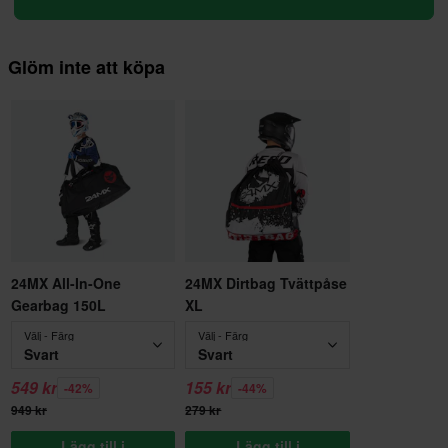
Glöm inte att köpa
24MX All-In-One
24MX Dirtbag Tvättpåse
Gearbag 150L
XL
Välj - Färg
Välj - Färg
Svart
Svart
549 kr
155 kr
-42%
-44%
949 kr
279 kr
Lägg till i
Lägg till i