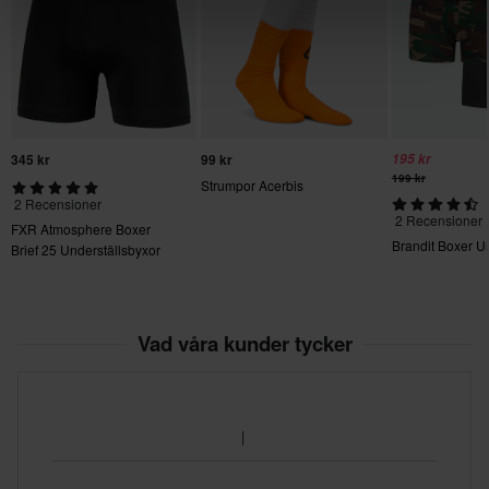
345 kr
99 kr
195 kr
199 kr
Strumpor Acerbis
2 Recensioner
2 Recensioner
FXR Atmosphere Boxer
Brandit Boxer U
Brief 25 Underställsbyxor
Vad våra kunder tycker