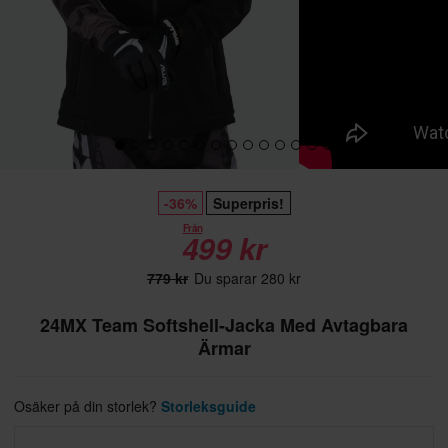
-36%
Superpris!
Från
499 kr
779 kr
Du sparar 280 kr
24MX Team Softshell-Jacka Med Avtagbara
Ärmar
Osäker på din storlek?
Storleksguide