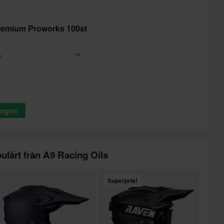
Premium Proworks 100st
k
korgen
ulärt från A9 Racing Oils
Superpris!