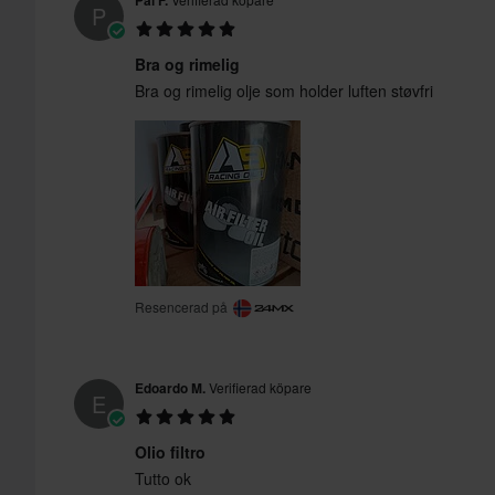
Pål F.
P
Bra og rimelig
Bra og rimelig olje som holder luften støvfri
Resencerad på
Edoardo M.
Verifierad köpare
E
Olio filtro
Tutto ok