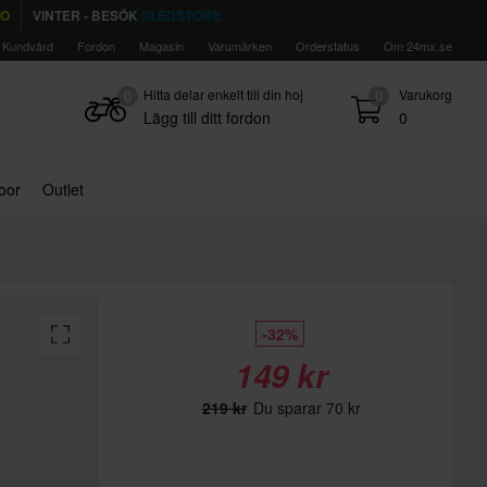
TO
VINTER - BESÖK
SLEDSTORE
Kundvård
Fordon
Magasin
Varumärken
Orderstatus
Om 24mx.se
Hitta delar enkelt till din hoj
Varukorg
0
0
Lägg till ditt fordon
0
door
Outlet
-32%
149 kr
219 kr
Du sparar 70 kr