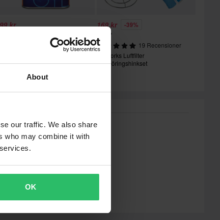
99 kr
169 kr
-39%
19 kr
279 kr
144 Recensioner
19 Recensioner
win Air Liquid Power Luftfilterolja
Proworks Luftfilter
Rengöringshinkset
About
se our traffic. We also share
ers who may combine it with
 services.
OK