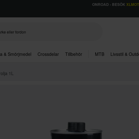
ONROAD - BESÖK
XLMO
ja & Smörjmedel
Crossdelar
Tillbehör
MTB
Livsstil & Out
rolja 1L