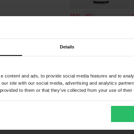
en är baserad på beställningens
69 kr
1
-30%
. *Fri frakt gäller ej för stora
99 kr
2
ion.
24 Recensioner
Proworks Luftfilterolja Spray 400
T
ml
Details
vgifter tillkommer. *Rätten att
r tillverkade på beställning. Se
Vad våra kunder tycker
e content and ads, to provide social media features and to analy
 our site with our social media, advertising and analytics partn
 provided to them or that they’ve collected from your use of their