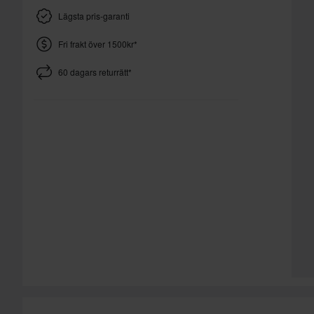
Lägsta pris-garanti
Fri frakt över 1500kr*
60 dagars returrätt*