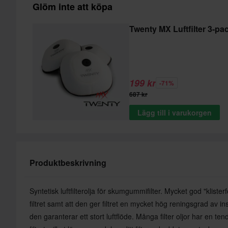
Glöm inte att köpa
Twenty MX Luftfilter 3-pa
199 kr
-71%
687 kr
Lägg till i varukorgen
Produktbeskrivning
Syntetisk luftfilterolja för skumgummifilter. Mycket god "klisterf
filtret samt att den ger filtret en mycket hög reningsgrad av i
den garanterar ett stort luftflöde. Många filter oljor har en tend