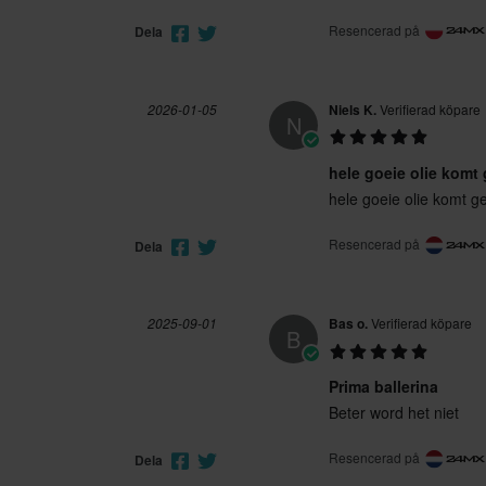
Resencerad på
Dela
2026-01-05
Niels K.
Verifierad köpare
N
hele goeie olie komt
hele goeie olie komt g
Resencerad på
Dela
2025-09-01
Bas o.
Verifierad köpare
B
Prima ballerina
Beter word het niet
Resencerad på
Dela