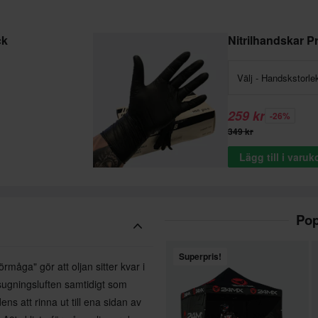
ck
Nitrilhandskar 
Välj - Handskstorle
259 kr
-26%
349 kr
Lägg till i varu
Pop
Superpris!
örmåga" gör att oljan sitter kvar i
nsugningsluften samtidigt som
ens att rinna ut till ena sidan av