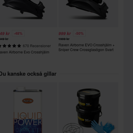
49 kr
999 kr
-48%
-50%
449 kr
1999 kr
Raven Airborne EVO Crosshjälm +
670 Recensioner
Sniper Crew Crossglasögon Svart
aven Airborne Evo Crosshjälm
Du kanske också gillar