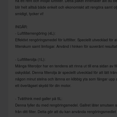
ha ett rent och inoljat luftfilter. Detta paket innehåller allt du b
blir helt alltså både enkelt och ekonomiskt att rengöra samt olja
smidigt, tycker vi!
INGÅR:
- Luftfilterrengöring (4L):
Effektivt rengöringsmedel för luftfilter. Speciellt utvecklad för at
filterskum samt limfogar. Använd i hinken för suveränt result
- Luftfilterolja (1L):
Många filteroljor har en tendens att rinna ut till ena sidan av fi
oskyddat. Denna filterolja är speciellt utvecklad för att lätt träng
någon minut stelna och lämna en klibbig yta som fångar upp 
ett överlägset skydd för din motor.
- Tvätthink med galler på 5L:
Denna fyller du med rengöringsmedel. Gallret låter smutsen sju
från ditt filter. Detta gör att du kan använda rengöringsmedlet