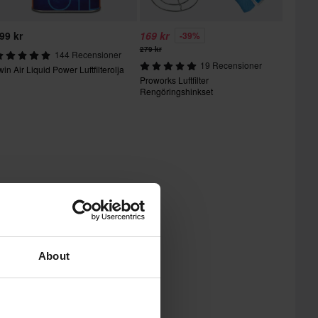
99 kr
169 kr
-39%
279 kr
144 Recensioner
19 Recensioner
win Air Liquid Power Luftfilterolja
Proworks Luftfilter
Rengöringshinkset
About