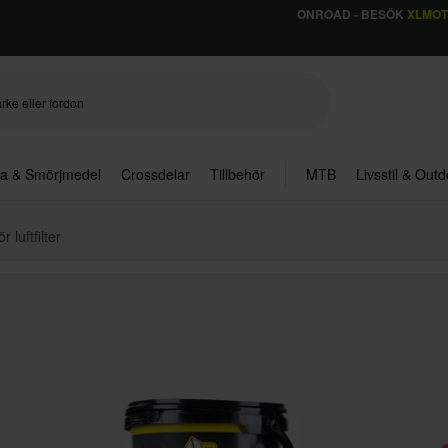
ONROAD - BESÖK
XLMO
ja & Smörjmedel
Crossdelar
Tillbehör
MTB
Livsstil & Out
 luftfilter