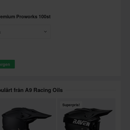
Premium Proworks 100st
k
korgen
ulärt från A9 Racing Oils
Superpris!