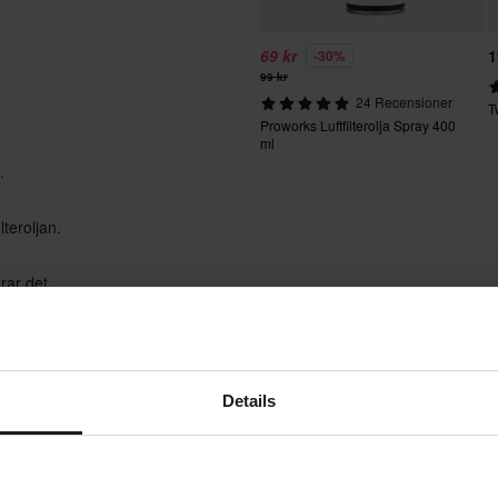
69 kr
1
-30%
99 kr
24 Recensioner
T
Proworks Luftfilterolja Spray 400
ml
.
lteroljan.
rar det.
tt du kan montera ett fräscht
Details