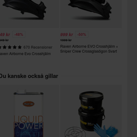
49 kr
999 kr
-48%
-50%
449 kr
1999 kr
Raven Airborne EVO Crosshjälm +
670 Recensioner
Sniper Crew Crossglasögon Svart
aven Airborne Evo Crosshjälm
Du kanske också gillar