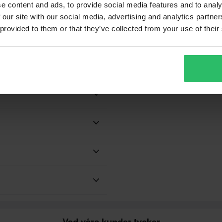
clics, < 2% aromatics
e content and ads, to provide social media features and to analy
 our site with our social media, advertising and analytics partn
Nomenclature for Cosmetic
 provided to them or that they’ve collected from your use of their
edients
]). När det inte finns
s europeiska farmakopénamn,
A9 Racing Oils
Kit
 vårt bästa för att du ska få dina
ilterolja
240 x 395 x 270 mm
, smörj- och rengöringsprodukter
lle hitta ett bättre pris hos en
Vad våra kunder tycker
om motorer och din hoj kan