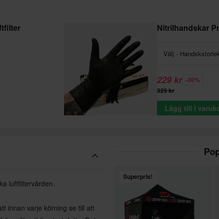
filter
Nitrilhandskar 
Välj - Handskstorle
229 kr
-30%
329 kr
Lägg till i varu
Pop
Superpris!
a luftfiltervården.
 innan varje körning se till att