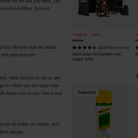
ehöver för att fixa just detta. Det
 in dina luftfilter. Extremt
1199 kr
7
-63%
3199 kr
1
t lösa filterolja utan att skada
8230 Recensioner
24MX Easy-Up Depåtält med
R
at och god ekonomi.
väggar Svart
ltret, vilket lämnar en del av det
a in i filtret och att redan efter
Superpris!
allt damm och smuts. Helt enkelt
nka till botten av hinken, bort
 flera gånger.