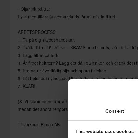
- Oljehink på 3L:
Fylls med filterolja och används för att olja in filtret.
ARBETSPROCESS:
1. Ta på dig skyddshandskar.
2. Tvätta filtret i 5L-hinken. KRAMA ur all smuts, vrid det aldrig
3. Lägg filtret på tork.
4. Är filtret helt torrt? Lägg det då i 3L-hinken och dränk det i fi
5. Krama ur överflödig olja och spara i hinken.
6. Låt helst det nyinoljade filtret torka ett dygn innan du monte
7. KLAR!
(8. Vi rekommenderar att du har minst ett extra luftfilter, så a
medan det andra rengörs/torkar.)
Consent
Tillverkare: Pierce AB
This website uses cookies