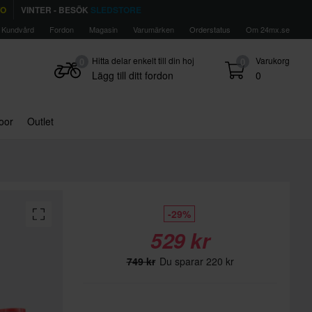
TO
VINTER - BESÖK
SLEDSTORE
Kundvård
Fordon
Magasin
Varumärken
Orderstatus
Om 24mx.se
Hitta delar enkelt till din hoj
Varukorg
0
0
Lägg till ditt fordon
0
door
Outlet
-29%
529 kr
749 kr
Du sparar 220 kr