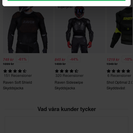
Superpris!
-61%
-44%
-10%
749 kr
845 kr
1219 kr
1899 kr
1499 kr
1349 kr
151 Recensioner
320 Recensioner
6 Recensioner
Raven Soft Shield
Raven Sideswipe
Shot Optimal 2.
Skyddsjacka
Skyddsjacka
Skyddsväst
Vad våra kunder tycker