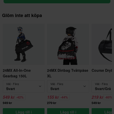
Glöm inte att köpa
24MX All-In-One
24MX Dirtbag Tvättpåse
Course Dryb
Gearbag 150L
XL
Välj - Färg
Välj - Färg
Välj - Färg
Svart
Svart
Svart/Grå
549 kr
155 kr
219 kr
-42%
-44%
-60%
949 kr
279 kr
549 kr
Lägg till i
Lägg till i
Lägg t