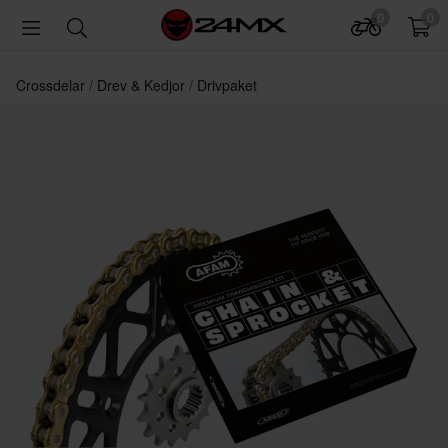
0
0
Crossdelar
Drev & Kedjor
Drivpaket