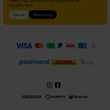
Riders Club. Gå med nu och uppgradera din
körupplevelse!
Läs mer
Registrera dig