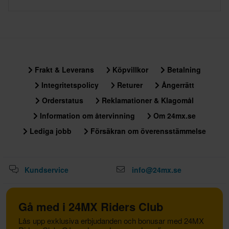
Frakt & Leverans
Köpvillkor
Betalning
Integritetspolicy
Returer
Ångerrätt
Orderstatus
Reklamationer & Klagomål
Information om återvinning
Om 24mx.se
Lediga jobb
Försäkran om överensstämmelse
Kundservice
info@24mx.se
Gå med i 24MX Riders Club
Lås upp exklusiva erbjudanden och bonusar med 24MX