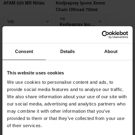
AFAM 520 MR Nitlås
Kedjespray Ipone Xtrem
Chain Offroad 750ml
Välj
Välj
Kedjespray Ipone Xtrem Chain Offroad 750ml
35 kr
229 kr
-49%
-15%
69 kr
269 kr
Consent
Details
About
Lägg till i
Lägg till i
varukorgen
varukorgen
This website uses cookies
Produktbeskrivning
We use cookies to personalise content and ads, to
provide social media features and to analyse our traffic.
We also share information about your use of our site with
Med drivpaket från AFAM får du kedja och drev i samma
Produktspecifikationer
our social media, advertising and analytics partners who
förpackning, med rätt antal kugg och rätt kedjelängd! Denna
may combine it with other information that you’ve
kedja passar såväl onroad- som offroad-hojar.
Leverans & returer
Placering
provided to them or that they’ve collected from your use
Bak
of their services.
AFAM är berömda för sina högkvalitativa drivpaket, där
Denna produkt är redo att skickas till dig inom undefined dagar.
Frågor om produkten
(Ställ en fråga)
kedjelängden är anpassad efter dreven. När de tar fram nya