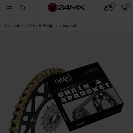
0
0
Crossdelar
Drev & Kedjor
Drivpaket