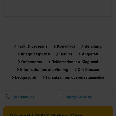
tunga produkter. Se vår
Kundvård-sida
för mer information.
60 dagars returrätt*
Du har rätt att returnera din beställning inom 60 dagar.
Returavgifter tillkommer. *Rätten att returnera gäller inte för
produkter som är personaliserade eller tillverkade på beställning.
Se vår
Kundvård-sida
för mer information och villkor.
Frakt & Leverans
Köpvillkor
Betalning
Integritetspolicy
Returer
Ångerrätt
Orderstatus
Reklamationer & Klagomål
Information om återvinning
Om 24mx.se
Lediga jobb
Försäkran om överensstämmelse
Kundservice
info@24mx.se
Gå med i 24MX Riders Club