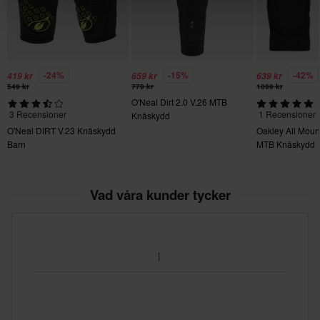
-24%
-15%
-42%
419 kr
659 kr
639 kr
549 kr
779 kr
1099 kr
O'Neal Dirt 2.0 V.26 MTB
3 Recensioner
1 Recensioner
Knäskydd
O'Neal DIRT V.23 Knäskydd
Oakley All Mou
Barn
MTB Knäskydd
Vad våra kunder tycker