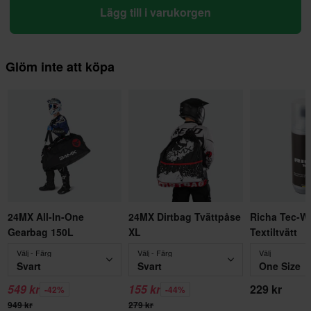
Lägg till i varukorgen
Glöm inte att köpa
24MX All-In-One
24MX Dirtbag Tvättpåse
Richa Tec-W
Gearbag 150L
XL
Textiltvätt
Välj - Färg
Välj - Färg
Välj
Svart
Svart
One Size
549 kr
155 kr
229 kr
-42%
-44%
949 kr
279 kr