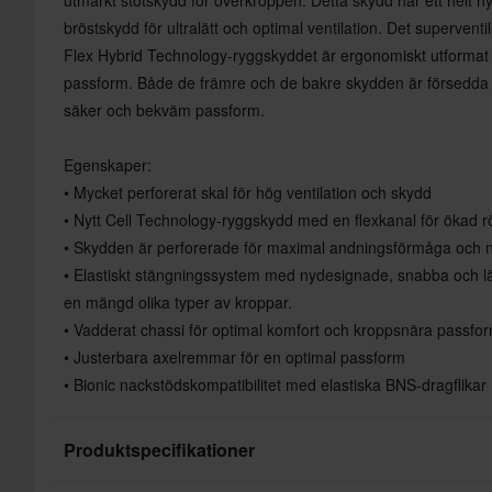
bröstskydd för ultralätt och optimal ventilation. Det supervent
Flex Hybrid Technology-ryggskyddet är ergonomiskt utformat f
passform. Både de främre och de bakre skydden är försedda
säker och bekväm passform.
Egenskaper:
• Mycket perforerat skal för hög ventilation och skydd
• Nytt Cell Technology-ryggskydd med en flexkanal för ökad rö
• Skydden är perforerade för maximal andningsförmåga och n
• Elastiskt stängningssystem med nydesignade, snabba och 
en mängd olika typer av kroppar.
• Vadderat chassi för optimal komfort och kroppsnära passfo
• Justerbara axelremmar för en optimal passform
• Bionic nackstödskompatibilitet med elastiska BNS-dragflikar
Produktspecifikationer