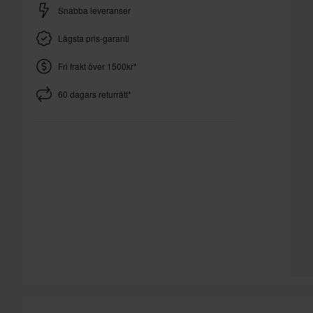
Snabba leveranser
Lägsta pris-garanti
Fri frakt över 1500kr*
60 dagars returrätt*