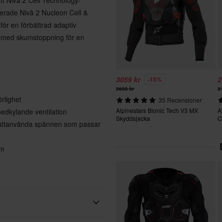
ilerade Nivå 2 Nucleon Cell &
ör en förbättrad adaptiv
 med skumstoppning för en
3059 kr
2
-15%
3600 kr
3
rlighet
35 Recensioner
Alpinestars Bionic Tech V3 MX
A
edkylande ventilation
Skyddsjacka
C
lättanvända spännen som passar
rm