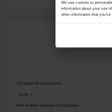
We use cookies to personalis
60 dagars returrätt*
information about your use of
Skicka
Du har rätt att returnera din beställning inom 60 dagar. Retura
other information that you’ve
returnera gäller inte för produkter som är personaliserade elle
vår
Kundvård-sida
för mer information och villkor.
Välj språk för recensioner
Språk
Visa endast svenska recensioner