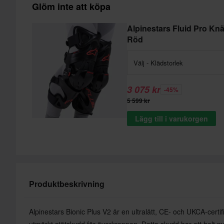
Glöm inte att köpa
Alpinestars Fluid Pro Kn
Röd
Välj - Klädstorlek
3 075 kr
-45%
5 599 kr
Lägg till i varukorgen
Produktbeskrivning
Alpinestars Bionic Plus V2 är en ultralätt, CE- och UKCA-cert
utmärkt stötskydd för överkroppen. Detta skydd har ett helt ny