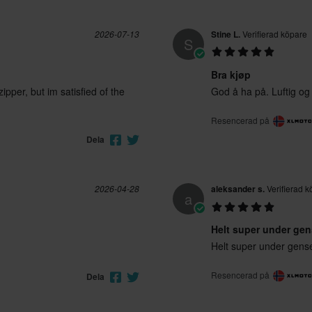
2026-07-13
Stine L.
Verifierad köpare
S
Bra kjøp
zipper, but im satisfied of the
God å ha på. Luftig og l
Resencerad på
Dela
2026-04-28
aleksander s.
Verifierad k
a
Helt super under gen
Helt super under gense
Resencerad på
Dela