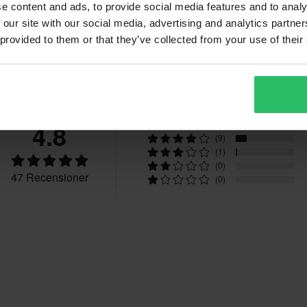
e content and ads, to provide social media features and to analy
 our site with our social media, advertising and analytics partn
vgifter tillkommer. *Rätten att
 provided to them or that they’ve collected from your use of their
r tillverkade på beställning. Se
Recensioner
4.8
(37)
(9)
(1)
(0)
47 Recensioner
(0)