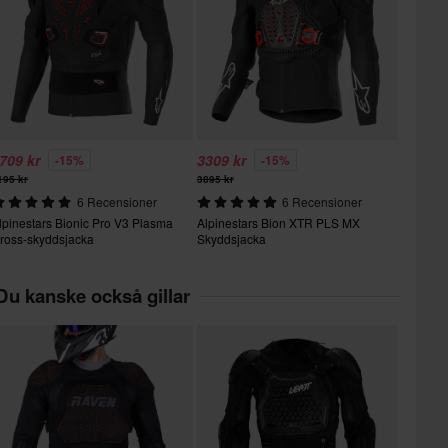
709 kr
3309 kr
-15%
-15%
195 kr
3895 kr
6 Recensioner
6 Recensioner
lpinestars Bionic Pro V3 Plasma
Alpinestars Bion XTR PLS MX
ross-skyddsjacka
Skyddsjacka
Du kanske också gillar