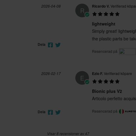
2026-04-08
Ricardo V.
Verifierad köpa
R
lightweight
Simply great! lightweigh
the plastic parts be tak
Dela
Resencerad på
2026-02-17
Ezio F.
Verifierad köpare
E
Bionic plus V2
Articolo perfetto acqui
Resencerad på
Dela
Visar 8 recensioner av 47