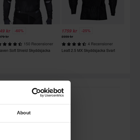
49 kr
1759 kr
-60%
-25%
879 kr
2359 kr
150 Recensioner
4 Recensioner
aven Soft Shield Skyddsjacka
Leatt 2.5 MX Skyddsjacka Svart
About