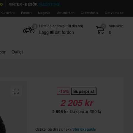
TO
VINTER - BESÖK
SLEDSTORE
Kundvård
Fordon
Magasin
Varumärken
Orderstatus
Om 24mx.se
Hitta delar enkelt till din hoj
Varukorg
0
0
Lägg till ditt fordon
0
door
Outlet
-15%
Superpris!
2 205 kr
2 595 kr
Du sparar 390 kr
Osäker på din storlek?
Storleksguide