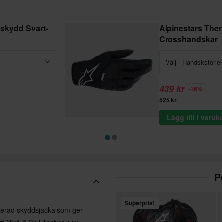
äskydd Svart-
Alpinestars The
Crosshandskar
Välj - Handskstorle
439 kr
-16%
525 kr
Lägg till i varu
P
Superpris!
ifierad skyddsjacka som ger
tt Nivå 2 Cell Technology-