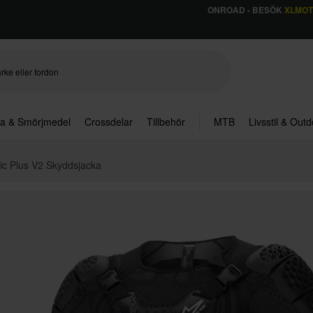
ONROAD - BESÖK
XLMO
ja & Smörjmedel
Crossdelar
Tillbehör
MTB
Livsstil & Out
nic Plus V2 Skyddsjacka