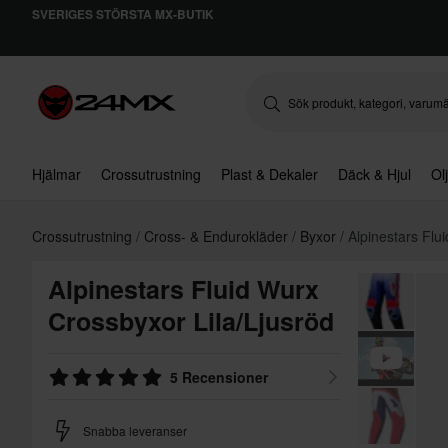
SVERIGES STÖRSTA MX-BUTIK
Hjälmar
Crossutrustning
Plast & Dekaler
Däck & Hjul
Ol
Crossutrustning
Cross- & Endurokläder
Byxor
Alpinestars Flu
Alpinestars Fluid Wurx
Crossbyxor Lila/Ljusröd
5 Recensioner
Snabba leveranser