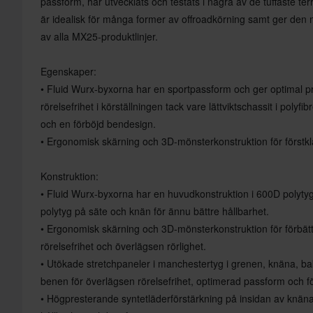
passform, har utvecklats och testats i några av de tuffaste te
är idealisk för många former av offroadkörning samt ger de
av alla MX25-produktlinjer.
Egenskaper:
• Fluid Wurx-byxorna har en sportpassform och ger optimal p
rörelsefrihet i körställningen tack vare lättviktschassit i polyf
och en förböjd bendesign.
• Ergonomisk skärning och 3D-mönsterkonstruktion för förstkla
Konstruktion:
• Fluid Wurx-byxorna har en huvudkonstruktion i 600D polytyg
polytyg på säte och knän för ännu bättre hållbarhet.
• Ergonomisk skärning och 3D-mönsterkonstruktion för förbätt
rörelsefrihet och överlägsen rörlighet.
• Utökade stretchpaneler i manchestertyg i grenen, knäna, ba
benen för överlägsen rörelsefrihet, optimerad passform och fö
• Högpresterande syntetläderförstärkning på insidan av knäna