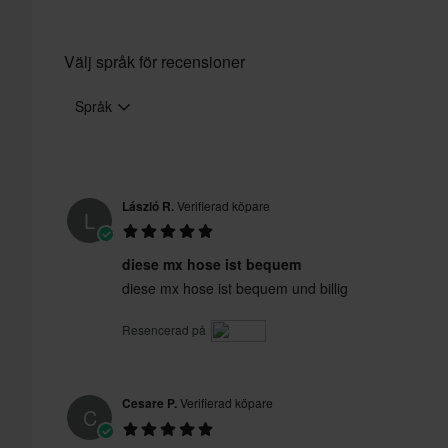
Välj språk för recensioner
Språk
László R.
Verifierad köpare
L
diese mx hose ist bequem
diese mx hose ist bequem und billig
Resencerad på
Cesare P.
Verifierad köpare
C