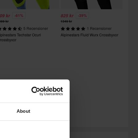
09 kr
825 kr
-61%
-39%
099 kr
1349 kr
5 Recensioner
1 Recensioner
lpinestars Techstar Ocuri
Alpinestars Fluid Wurx Crossbyxor
rossbyxor
About