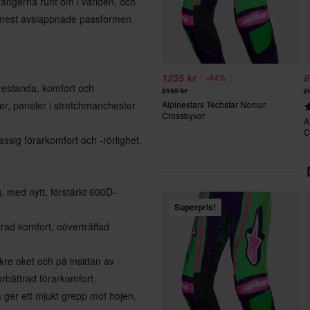
rrängerna runt om i världen, och
n mest avslappnade passformen
1235 kr
8
-44%
restanda, komfort och
2195 kr
2
ibrer, paneler i stretchmanchester
Alpinestars Techstar Nomur
Crossbyxor
A
C
ssig förarkomfort och -rörlighet.
, med nytt, förstärkt 600D-
Superpris!
rad komfort, oöverträffad
kre oket och på insidan av
rbättrad förarkomfort.
 ger ett mjukt grepp mot hojen,