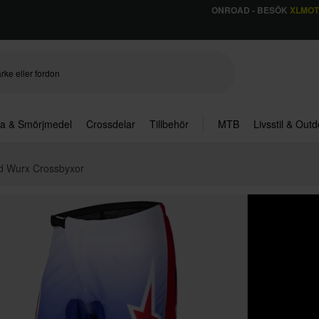
ONROAD - BESÖK
XLMO
ja & Smörjmedel
Crossdelar
Tillbehör
MTB
Livsstil & Out
id Wurx Crossbyxor