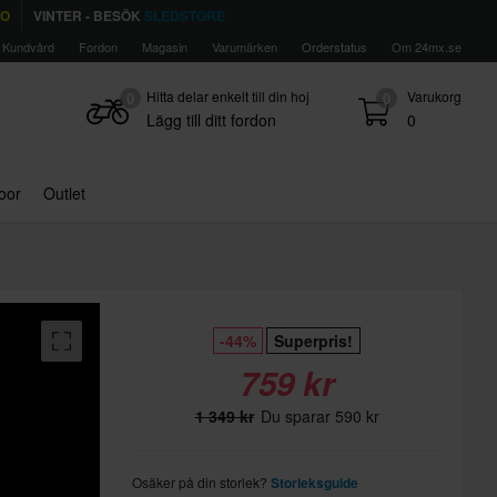
TO
VINTER - BESÖK
SLEDSTORE
Kundvård
Fordon
Magasin
Varumärken
Orderstatus
Om 24mx.se
Hitta delar enkelt till din hoj
Varukorg
0
0
Lägg till ditt fordon
0
door
Outlet
-44%
Superpris!
759 kr
1 349 kr
Du sparar 590 kr
Osäker på din storlek?
Storleksguide