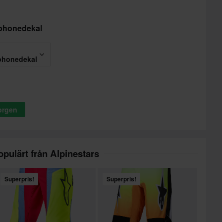
tphonedekal
phonedekal
korgen
opulärt från Alpinestars
Superpris!
Superpris!