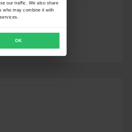
se our traffic. We also share
ers who may combine it with
 services.
OK