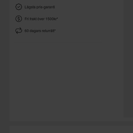
Lägsta pris-garanti
Fri frakt över 1500kr*
60 dagars returrätt*