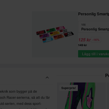
Personlig Smar
Välj
Personlig Smart
125 kr
-16%
149 kr
Lägg till i varu
P
Superpris!
-teknik som bygger på de
och Racer-serierna, så att du får
luid-serien, med dess sport-