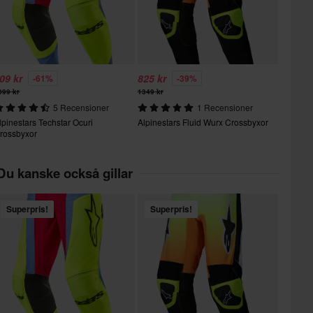
09 kr
825 kr
-61%
-39%
099 kr
1349 kr
5 Recensioner
1 Recensioner
lpinestars Techstar Ocuri
Alpinestars Fluid Wurx Crossbyxor
rossbyxor
Du kanske också gillar
Superpris!
Superpris!