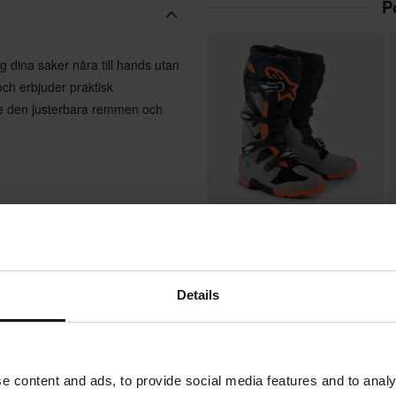
P
 dina saker nära till hands utan
och erbjuder praktisk
re den justerbara remmen och
4879 kr
7
-15%
5750 kr
1
2 Recensioner
Alpinestars Tech 7 Endurostövlar
U
Details
C
e content and ads, to provide social media features and to analy