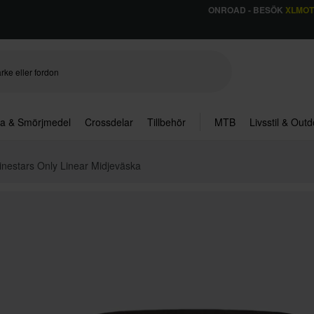
ONROAD - BESÖK
XLMO
ja & Smörjmedel
Crossdelar
Tillbehör
MTB
Livsstil & Out
inestars Only Linear Midjeväska