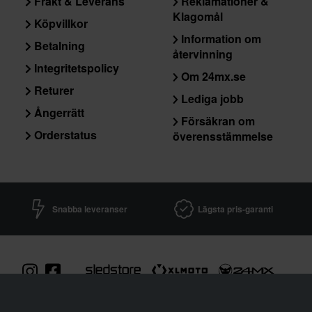
Frakt & Leverans
Reklamationer &
Klagomål
Köpvillkor
Information om
Betalning
återvinning
Integritetspolicy
Om 24mx.se
Returer
Lediga jobb
Ångerrätt
Försäkran om
Orderstatus
överensstämmelse
Snabba leveranser
Lägsta pris-garanti