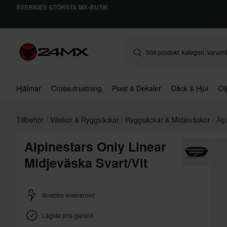
SVERIGES STÖRSTA MX-BUTIK
Hjälmar
Crossutrustning
Plast & Dekaler
Däck & Hjul
Ol
Tillbehör
Väskor & Ryggsäckar
Ryggsäckar & Midjeväskor
Alp
Alpinestars Only Linear
Midjeväska Svart/Vit
Snabba leveranser
Lägsta pris-garanti