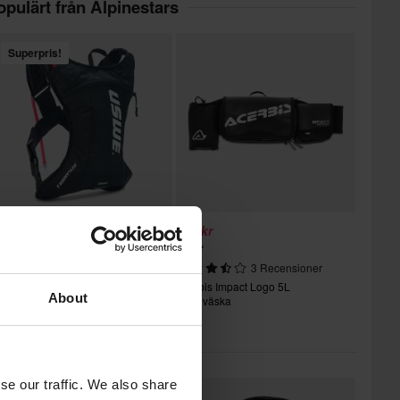
opulärt från Alpinestars
Superpris!
99 kr
609 kr
-32%
179 kr
669 kr
2 Recensioner
3 Recensioner
SWE Outlander Moto 2L
Acerbis Impact Logo 5L
About
rossvätskesystem
Midjeväska
Du kanske också gillar
se our traffic. We also share