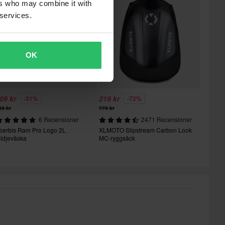
ers who may combine it with
 services.
OK
09 kr
219 kr
-31%
-72%
49 kr
779 kr
6 Recensioner
2471 Recensioner
cerbis Ram Pro Logo 2L
XLMOTO Slipstream Carbon Look
idjeväska
MC-ryggsäck