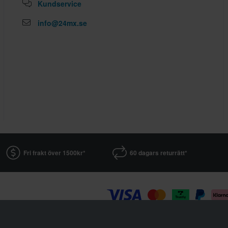
Kundservice
info@24mx.se
Fri frakt över 1500kr*
60 dagars returrätt*