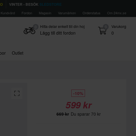
TO
VINTER - BESÖK
SLEDSTORE
Kundvård
Fordon
Magasin
Varumärken
Orderstatus
Om 24mx.se
Hitta delar enkelt till din hoj
Varukorg
0
0
Lägg till ditt fordon
0
door
Outlet
-10%
599 kr
669 kr
Du sparar 70 kr