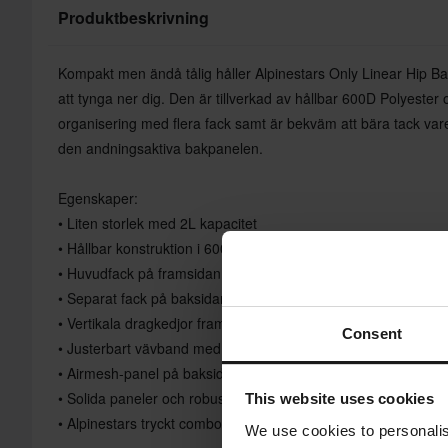
Produktbeskrivning
Kompakt men ändå tålig håller Alpinestars Only Linear Hip Bag
att tynga ner dig. Den är tillverkad av hållbar 600D Polyester 
organisering med flera fack samt är bekväm att bära tack va
den andningsaktiva bakpanelen.
Egenskaper:
• Liten storlek med 2L kapacitet
• Hållbar konstruktion i 600D Polyester
• Huvudfack på framsidan med innerficka
• Separat fack på baksidan
• Vertikala dragkedjor fram och bak
Consent
• Justerbart vävband med spänne
• Airmesh-panel på baksidan för andningsförmåga
• Solida paneler och robusta dragkedjor
This website uses cookies
• Alpinestars tryckt combo-logotyp
We use cookies to personalis