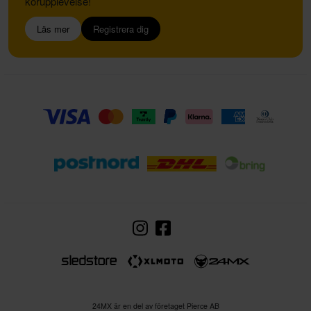
körupplevelse!
Läs mer
Registrera dig
24MX är en del av företaget Pierce AB