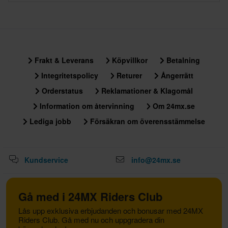
Frakt & Leverans
Köpvillkor
Betalning
Integritetspolicy
Returer
Ångerrätt
Orderstatus
Reklamationer & Klagomål
Information om återvinning
Om 24mx.se
Lediga jobb
Försäkran om överensstämmelse
Kundservice
info@24mx.se
Gå med i 24MX Riders Club
Lås upp exklusiva erbjudanden och bonusar med 24MX
Riders Club. Gå med nu och uppgradera din