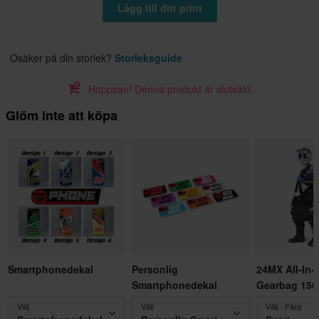
Lägg till ditt print
Osäker på din storlek?
Storleksguide
Hoppsan! Denna produkt är slutsåld.
Glöm inte att köpa
Smartphonedekal
Personlig
24MX All-In-
Smartphonedekal
Gearbag 150
Välj
Välj
Välj - Färg