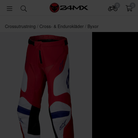
0
0
Crossutrustning
Cross- & Endurokläder
Byxor