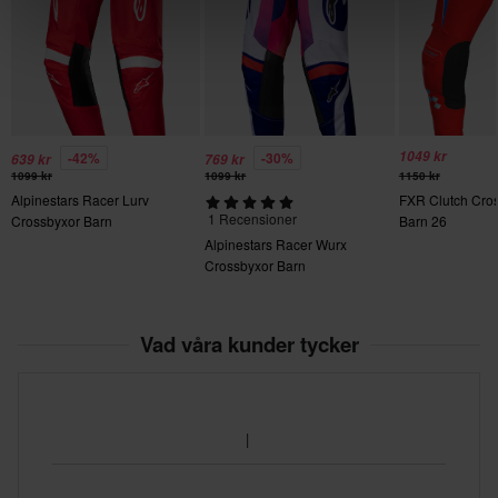
• Gylf med blixtlås för enkel användning.
1049 kr
-42%
-30%
639 kr
769 kr
1099 kr
1099 kr
1150 kr
Alpinestars Racer Lurv
FXR Clutch Cro
1 Recensioner
Crossbyxor Barn
Barn 26
Alpinestars Racer Wurx
Crossbyxor Barn
Vad våra kunder tycker