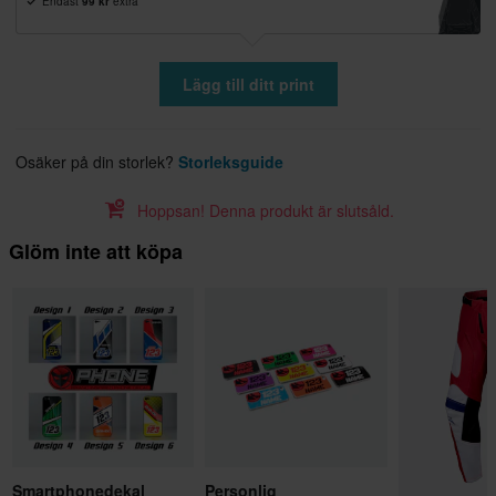
Endast
99 kr
extra
Lägg till ditt print
Osäker på din storlek?
Storleksguide
Hoppsan! Denna produkt är slutsåld.
Glöm inte att köpa
Smartphonedekal
Personlig