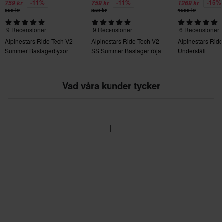
-11%
-11%
-15%
759 kr
759 kr
1269 kr
850 kr
850 kr
1500 kr
9 Recensioner
9 Recensioner
6 Recensioner
Alpinestars Ride Tech V2
Alpinestars Ride Tech V2
Alpinestars Ride
Summer Baslagerbyxor
SS Summer Baslagertröja
Underställ
Vad våra kunder tycker