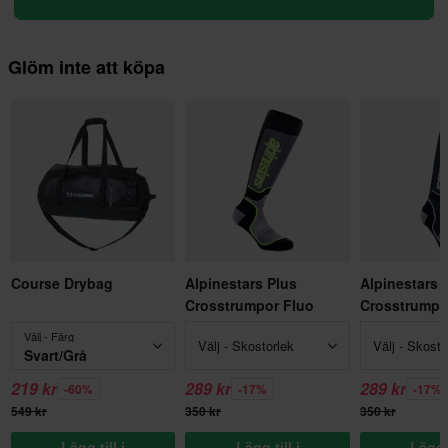
Glöm inte att köpa
Course Drybag
Alpinestars Plus
Alpinestars 
Crosstrumpor Fluo
Crosstrumpo
Välj - Färg
Välj - Skostorlek
Välj - Skosto
Svart/Grå
219 kr
289 kr
289 kr
-60%
-17%
-17%
549 kr
350 kr
350 kr
Lägg till i
Lägg till i
Lägg t