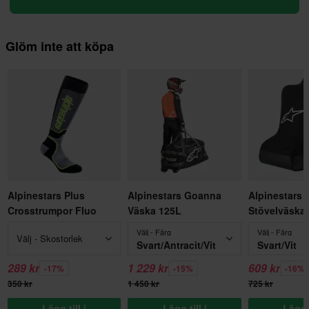
Glöm inte att köpa
Alpinestars Plus
Alpinestars Goanna
Alpinestars
Crosstrumpor Fluo
Väska 125L
Stövelväska
Välj - Färg
Välj - Färg
Välj - Skostorlek
Svart/Antracit/Vit
Svart/Vit
289 kr
1 229 kr
609 kr
-17%
-15%
-16%
350 kr
1 450 kr
725 kr
Lägg till i
Lägg till i
Lägg t