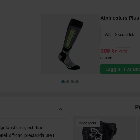
Alpinestars Plu
Välj - Skostorlek
289 kr
-17%
350 kr
Lägg till i varu
P
Superpris!
ignfunktioner, och har
onell offroad-prestanda ute i