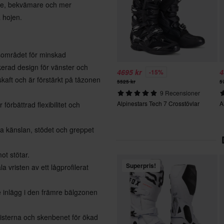
tare, bekvämare och mer
 hojen.
sområdet för minskad
kerad design för vänster och
4695 kr
4
-15%
skaft och är förstärkt på tåzonen
5525 kr
5
9 Recensioner
Alpinestars Tech 7 Crosstövlar
A
förbättrad flexibilitet och
ra känslan, stödet och greppet
ot stötar.
Superpris!
a vristen av ett lågprofilerat
 inlägg i den främre bälgzonen
risterna och skenbenet för ökad