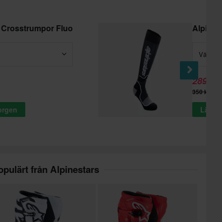
s Crosstrumpor Fluo
Alpines
Välj - S
289 kr
350 kr
korgen
Lägg t
opulärt från Alpinestars