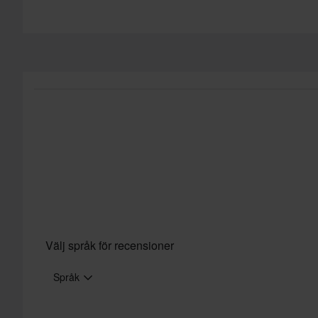
60 dagars returrätt*
Skicka
Du har rätt att returnera din beställning inom 60 dagar. Retura
returnera gäller inte för produkter som är personaliserade elle
vår
Kundvård-sida
för mer information och villkor.
Välj språk för recensioner
Språk