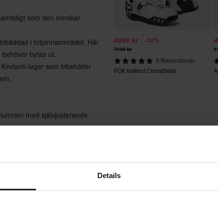
 samtidigt som den minskar
4999 kr
4
-32%
 inbäddad i fotpinnsområdet. Här
7349 kr
5
h behöver bytas ut.
3 Recensioner
t Kevlar®-lager som bibehåller
FOX Instinct Crosstövlar
A
eln.
niumram med självjusterande
de, vilket garanterar en säker
r.
kilt anpassad för stövelns
Details
ss nya design innehåller en
h förbättrad värme- och