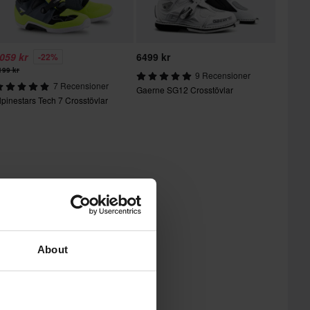
059 kr
6499 kr
-22%
199 kr
9 Recensioner
7 Recensioner
Gaerne SG12 Crosstövlar
lpinestars Tech 7 Crosstövlar
About