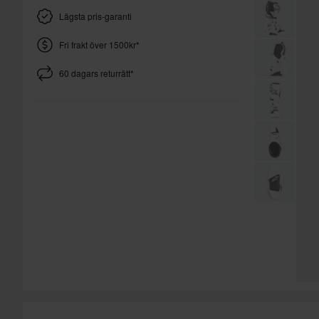
Lägsta pris-garanti
Fri frakt över 1500kr*
60 dagars returrätt*