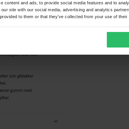
e content and ads, to provide social media features and to analy
 our site with our social media, advertising and analytics partn
sform, utrustad med en förstärkt
 provided to them or that they’ve collected from your use of their
 passform.
, vristen, vaden och skenbenet
- och nötningsbeständighet.
 överlägsen stöt- och
ller och glidsäker
het.
kaniserat gummi med
ytbar.