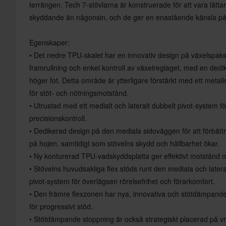
terrängen. Tech 7-stövlarna är konstruerade för att vara lät
skyddande än någonsin, och de ger en enastående känsla på
Egenskaper:
• Det nedre TPU-skalet har en innovativ design på växelspak
framrullning och enkel kontroll av växelreglaget, med en dedi
höger fot. Detta område är ytterligare förstärkt med ett metall
för stöt- och nötningsmotstånd.
• Utrustad med ett medialt och lateralt dubbelt pivot-system för 
precisionskontroll.
• Dedikerad design på den mediala sidoväggen för att förbätt
på hojen, samtidigt som stövelns skydd och hållbarhet ökar.
• Ny konturerad TPU-vadskyddsplatta ger effektivt motstånd m
• Stövelns huvudsakliga flex stöds runt den mediala och lateral
pivot-system för överlägsen rörelsefrihet och förarkomfort.
• Den främre flexzonen har nya, innovativa och stötdämpande
för progressivt stöd.
• Stötdämpande stoppning är också strategiskt placerad på v