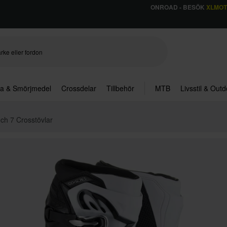
ONROAD - BESÖK
XLMO
ja & Smörjmedel
Crossdelar
Tillbehör
MTB
Livsstil & Out
ech 7 Crosstövlar