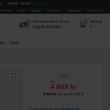
TO
VINTER - BESÖK
SLEDSTORE
Kundvård
Fordon
Magasin
Varumärken
Orderstatus
Om 24mx.se
Hitta delar enkelt till din hoj
Varukorg
0
0
Lägg till ditt fordon
0
door
Outlet
-15%
Från
4 689 kr
5 525 kr
Du sparar 836 kr
Osäker på din storlek?
Storleksguide