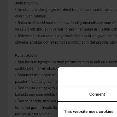
stötdämpning.
• Ny remhållardesign ger maximal rotation och funktionalitet,
överdriven rotation.
• Sulan är försedd med en innovativ slitgränsindikator som är
visas ett rött skikt som varnar föraren när sulan är utsliten oc
• Stövelns struktur under slitgränsindikatorn är omgiven av et
stövelns struktur och integritet samtidigt som det skyddar stöv
Konstruktion:
• Nytt förslutningssystem med polymerspännen och en alumi
snabbfästen för en skräddarsydd och säker passform.
• Spännets mottagare är konstruerad för att vara självjusteran
passform samtidigt som det förhindrar att spännbandet rotera
• Den mjuka damaskern i mikrofiber har en design som är särs
baksida och som effektivt stänger ute vatten och smuts.
Consent
• Den förlängda, mediala panelen är tillverkad av TPU och de
förstorad gummiinsats för maximal greppkontakt mot hojen oc
This website uses cookies
nötningsbeständighet.