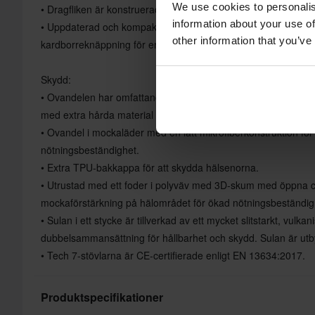
We use cookies to personalis
• Dragfliken är konstruerad för att ge ökad elasticitet.
information about your use of
• Uppdaterad och kompakt TPU-skenbensplatta för bättre pas
other information that you’ve
kardborreknäppning för en bekväm och mycket skräddarsydd
Skydd:
• Ovandelen har omfattande TPU-skydd på tårna, foten, hälen
med extra hårda material på tåboxen och hälen för extra stöt
• Ovandel i mockaläder med en lätt mikrofiberkonstruktion för
nötningsbeständighet.
• Extra TPU-bakkappa för att skydda hälsenorna.
• Utrustad med ett foder i polyväv med 3D-skum med öppna ce
mockaförstärkning på hälområdet för ökad nötningsbeständig
• Sulan i ett stycke är tillverkad av ett mycket slitstarkt, vul
dubbelsammansättning för hållbarhet och skydd. Sulan är utb
• Tech 7-stövlarna är CE-certifierade enligt EN 13634:2017.
Produktspecifikationer