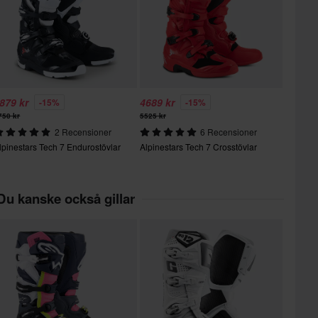
879 kr
4689 kr
-15%
-15%
750 kr
5525 kr
2 Recensioner
6 Recensioner
lpinestars Tech 7 Endurostövlar
Alpinestars Tech 7 Crosstövlar
Du kanske också gillar