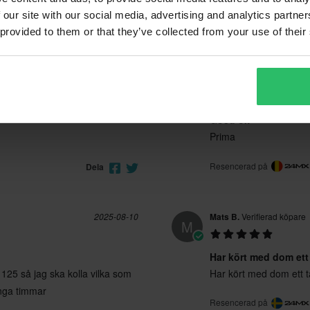
 our site with our social media, advertising and analytics partn
 provided to them or that they’ve collected from your use of their
2026-06-18
Rik V.
Verifierad köpare
R
Goed ok
Prima
Resencerad på
Dela
2025-08-10
Mats B.
Verifierad köpare
M
Har kört med dom ett
125 så jag ska kolla vilka som
Har kört med dom ett t
ånga timmar
Resencerad på