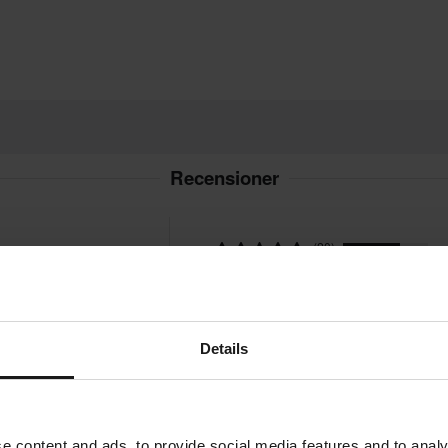
m 14 dagar efter ditt köp.
en är baserad på beställningens
. *Fri frakt gäller ej för stora
ion.
Recensioner
vgifter tillkommer. *Rätten att
r tillverkade på beställning. Se
4.5
(20)
(7)
(1)
(1)
30 Recensioner
(1)
Details
e content and ads, to provide social media features and to analy