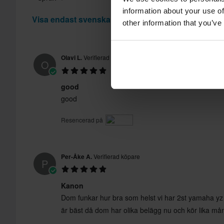
information about your use of
Visa endast svenska recensioner
other information that you’ve
Olavi L.
Verifierad köpare
O
good
good
Resencerad på
Per-Åke A.
Verifierad köpare
P
Kanon
Dom funkar hur bra som helst vi har 2st yamaha yz 
är bäst då dom har olika belägg nu och kör lika m