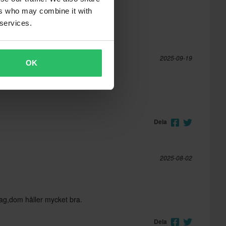
ers who may combine it with
 services.
2025-09-19
OK
Dela
2025-08-02
ag,dom håller mycket bra.
Dela