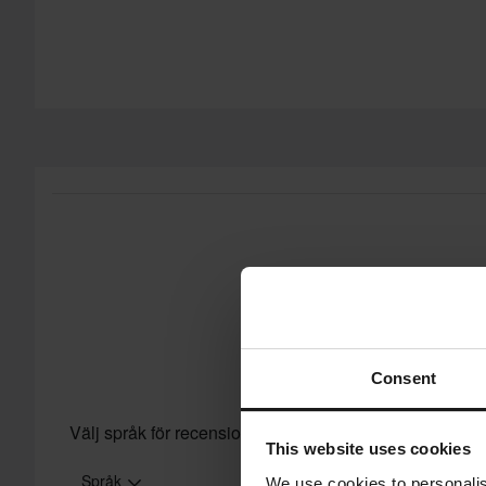
konkurrent så matchar vi det priset. Vår prisgaranti gäller ino
Fri frakt över 1500kr*
Frakt från 39kr för beställningar under 1500kr. Fraktkostnad
vikt. Du ser din kostnad i kassan innan du slutför din beställning
Skicka
och tunga produkter. Se vår
Kundvård-sida
för mer informat
60 dagars returrätt*
Du har rätt att returnera din beställning inom 60 dagar. Retura
returnera gäller inte för produkter som är personaliserade elle
vår
Kundvård-sida
för mer information och villkor.
Consent
Välj språk för recensioner
This website uses cookies
Språk
We use cookies to personalis