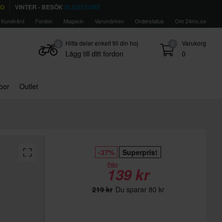
TO
VINTER - BESÖK
SLEDSTORE
Kundvård
Fordon
Magasin
Varumärken
Orderstatus
Om 24mx.se
Hitta delar enkelt till din hoj
Varukorg
0
0
Lägg till ditt fordon
0
door
Outlet
-37%
Superpris!
Från
139 kr
219 kr
Du sparar 80 kr