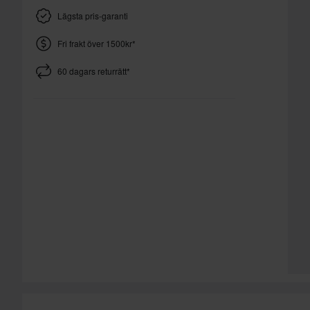
Lägsta pris-garanti
Fri frakt över 1500kr*
60 dagars returrätt*