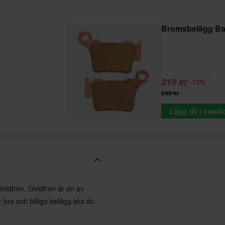
Bromsbelägg Ba
219 kr
-12%
249 kr
Lägg till i varu
oldfren. Goldfren är en av
r bra och billiga belägg ska du