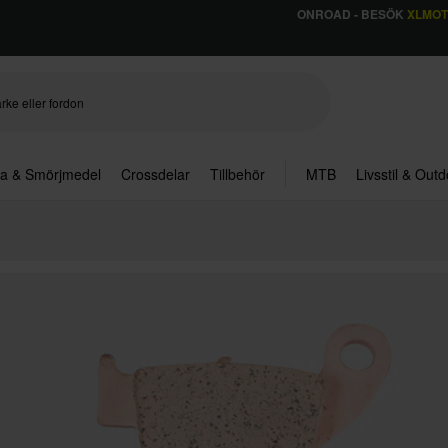
ONROAD - BESÖK
XLMO
ja & Smörjmedel
Crossdelar
Tillbehör
MTB
Livsstil & Out