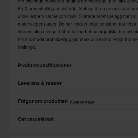
bromsbelägg motsvarar original bromsbelägg, men till ett betyd
ProX bromsbelägg är sintrade. Sintring är en process där met
under extrem värme och tryck. Sintrade bromsbelägg har i a
materialegenskaper. De har mycket högt motstånd mot höga 
inbromsning och ger bättre hållbarhet än organiska bromsbel
ProX sintrade bromsbelägg ger stark och kontrollerbar broms
livslängd.
Produktspecifikationer
Leverans & returer
Varumärke
Placering
Denna produkt är redo att skickas till dig inom undefined dag
Frågor om produkten
(Ställ en fråga)
skickas från oss så fort alla dina produkter är redo att skicka
leveranstiden för hela beställningen i kassan innan du slutför 
Ställ en fråga
Om varumärket
Snabba leveranser
Prox är en av världens största tillverkare av reservdelar för m