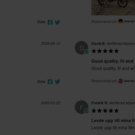
Resencerad på
Dela
2026-05-12
David B.
Verifierad köpare
D
Good quality, fit and
Good quality, fit and w
Resencerad på
Dela
2026-03-22
Fredrik R.
Verifierad köpa
F
Levde upp till mina f
Levde upp till mina för