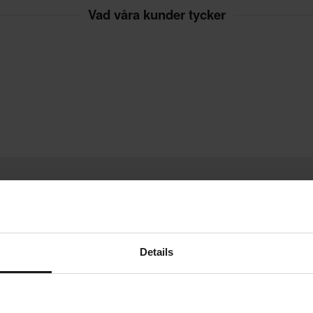
 vårt bästa för att du ska få dina
Vad våra kunder tycker
kolvar, packningar, lager,
t från Prox för dig..
lle hitta ett bättre pris hos en
m 14 dagar efter ditt köp.
en är baserad på beställningens
. *Fri frakt gäller ej för stora
ion.
Recensioner
vgifter tillkommer. *Rätten att
Details
r tillverkade på beställning. Se
4.7
(104)
(36)
(3)
(0)