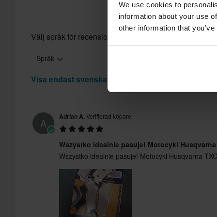
We use cookies to personalis
information about your use of
other information that you’ve
Välj språk för recensioner
Språk
Visa endast svenska recensioner
Adrian A.
Verifierad köpare
A
Wszystko idealnie pasuje! Motocykl Husqvarna
Wszystko idealnie pasuje! Motocykl Husqvarna TXC