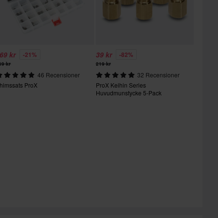
69 kr
39 kr
-21%
-82%
69 kr
219 kr
46 Recensioner
32 Recensioner
himssats ProX
ProX Keihin Series
Huvudmunstycke 5-Pack