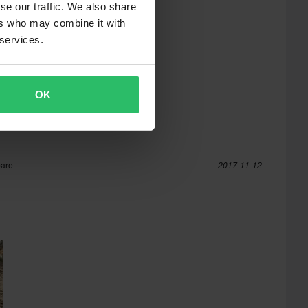
se our traffic. We also share
ers who may combine it with
 services.
OK
pare
2017-11-12