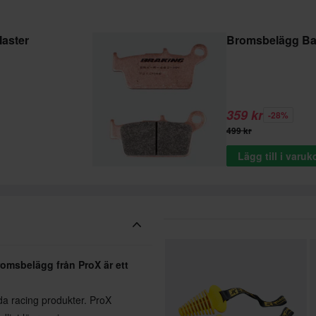
aster
Bromsbelägg Ba
359 kr
-28%
499 kr
Lägg till i varu
romsbelägg från ProX är ett
a racing produkter. ProX