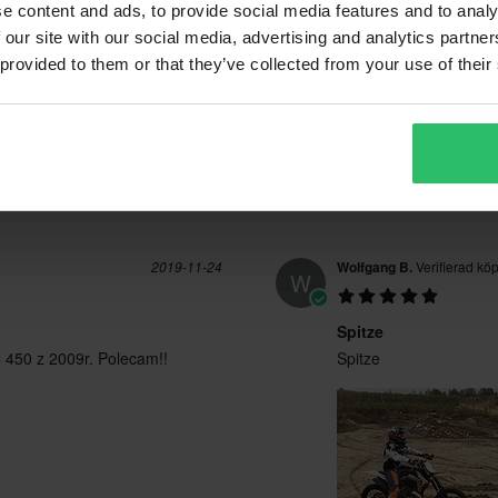
143 Recensioner
(0)
e content and ads, to provide social media features and to analy
 our site with our social media, advertising and analytics partn
 provided to them or that they’ve collected from your use of their
2019-11-24
Wolfgang B.
Verifierad kö
W
Spitze
 450 z 2009r. Polecam!!
Spitze