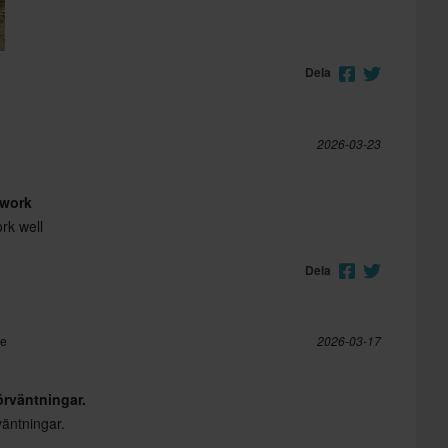
Dela
2026-03-23
 work
ork well
Dela
re
2026-03-17
örväntningar.
väntningar.