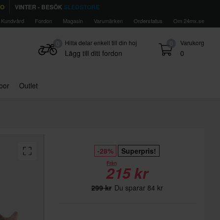
TO
VINTER - BESÖK
SLEDSTORE
Kundvård
Fordon
Magasin
Varumärken
Orderstatus
Om 24mx.se
Hitta delar enkelt till din hoj
Varukorg
0
0
Lägg till ditt fordon
0
door
Outlet
-28%
Superpris!
Från
215 kr
299 kr
Du sparar 84 kr