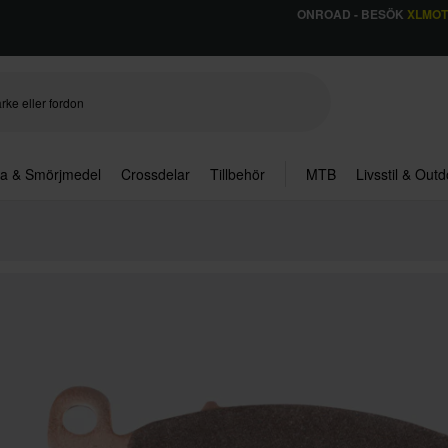
ONROAD - BESÖK
XLMO
ja & Smörjmedel
Crossdelar
Tillbehör
MTB
Livsstil & Out