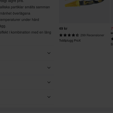
ligt lägre pris.
alliska partiklar smälts samman
llmänhet överlägsna
temperaturer under hård
ägg.
49 kr
7
effekt i kombination med en lång
9
299 Recensioner
Tvättplugg ProX
S
ProX
Fram
ar. Beställningen kommer att
s. Du hittar den uppskattade
köpet.
otorcyklar, motocross,