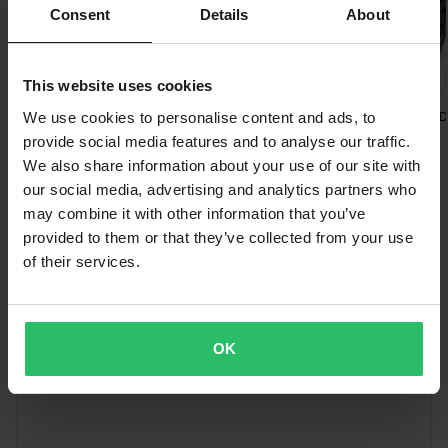
Fri frakt över 1500kr*
Consent
Details
About
Frakt från 39kr för beställningar under 1500kr. Fraktkostnaden är
baserad på beställningens vikt. Du ser din kostnad i kassan
-15%
-14%
-37%
679 kr
665 kr
609 kr
innan du slutför din beställning. *Fri frakt gäller ej för stora och
This website uses cookies
799 kr
769 kr
969 kr
tunga produkter. Se vår
Kundvård-sida
för mer information.
Maxxis Rekon Race Däck
Continental Terra Speed
Maxxis Rekon D
We use cookies to personalise content and ads, to
Svart/Brun Däck
provide social media features and to analyse our traffic.
Skicka
60 dagars returrätt*
We also share information about your use of our site with
Du har rätt att returnera din beställning inom 60 dagar.
our social media, advertising and analytics partners who
Returavgifter tillkommer. *Rätten att returnera gäller inte för
Vad våra kunder tycker
may combine it with other information that you’ve
produkter som är personaliserade eller tillverkade på beställning.
provided to them or that they’ve collected from your use
Se vår
Kundvård-sida
för mer information och villkor.
of their services.
OK