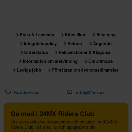
Frakt & Leverans
Köpvillkor
Betalning
Integritetspolicy
Returer
Ångerrätt
Orderstatus
Reklamationer & Klagomål
Information om återvinning
Om 24mx.se
Lediga jobb
Försäkran om överensstämmelse
Kundservice
info@24mx.se
Gå med i 24MX Riders Club
Lås upp exklusiva erbjudanden och bonusar med 24MX
Riders Club. Gå med nu och uppgradera din